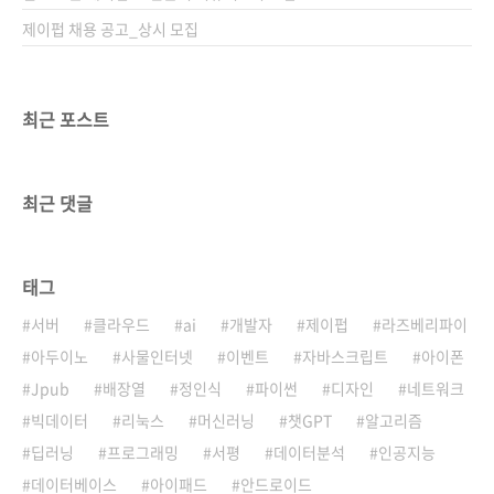
제이펍 채용 공고_상시 모집
최근 포스트
최근 댓글
태그
서버
클라우드
ai
개발자
제이펍
라즈베리파이
아두이노
사물인터넷
이벤트
자바스크립트
아이폰
Jpub
배장열
정인식
파이썬
디자인
네트워크
빅데이터
리눅스
머신러닝
챗GPT
알고리즘
딥러닝
프로그래밍
서평
데이터분석
인공지능
데이터베이스
아이패드
안드로이드