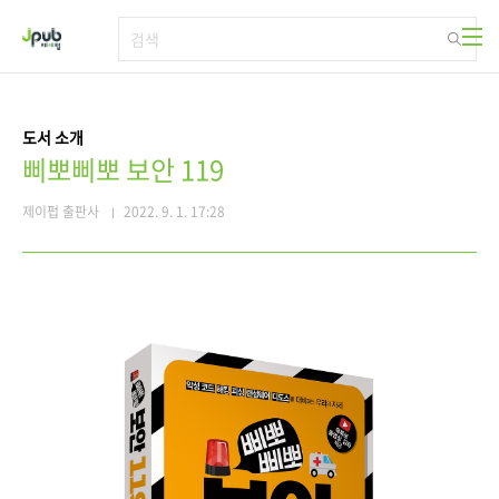
본문 바로가기
도서 소개
삐뽀삐뽀 보안 119
제이펍 출판사
2022. 9. 1. 17:28