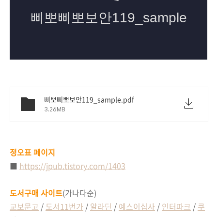
삐뽀삐뽀보안119_sample.pdf
3.26MB
정오표 페이지
■
https://jpub.tistory.com/1403
도서구매 사이트
(가나다순)
교보문고
/
도서11번가
/
알라딘
/
예스이십사
/
인터파크
/
쿠