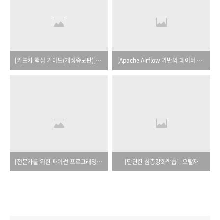
[카프카 핵심 가이드(개정증보판)]_오탈자
[Apache Airflow 기반의 데이터 파이프라인]_오탈자
[전문가를 위한 파이썬 프로그래밍(제4판)]_오탈자
[단단한 심층강화학습]_오탈자