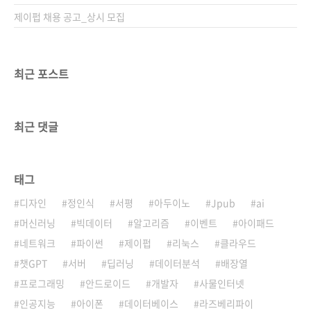
제이펍 채용 공고_상시 모집
최근 포스트
최근 댓글
태그
디자인
정인식
서평
아두이노
Jpub
ai
머신러닝
빅데이터
알고리즘
이벤트
아이패드
네트워크
파이썬
제이펍
리눅스
클라우드
챗GPT
서버
딥러닝
데이터분석
배장열
프로그래밍
안드로이드
개발자
사물인터넷
인공지능
아이폰
데이터베이스
라즈베리파이