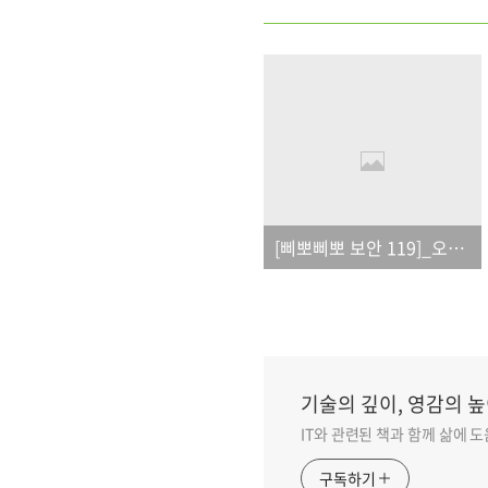
[삐뽀삐뽀 보안 119]_오탈자
기술의 깊이, 영감의 높
IT와 관련된 책과 함께 삶에 
구독하기