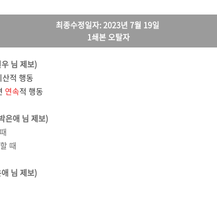
최종수정일자: 2023년 7월 19일
1쇄본 오탈자
원우
님 제보
)
이산적 행동
면
연속
적 행동
(박은애
님 제보
)
 때
할 때
은애
님 제보
)