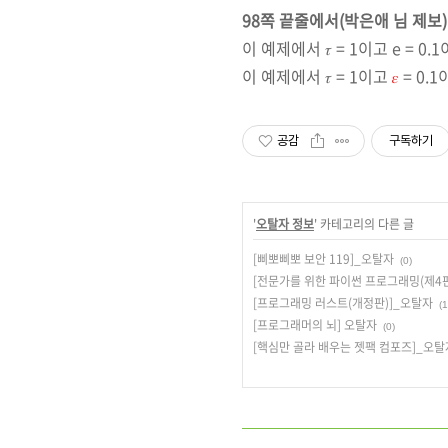
98쪽 끝
줄
에서(
박은애
님 제보
)
이 예제에서 𝜏 = 1이고 e = 0.1
이 예제에서 𝜏 = 1이고
𝜀
= 0.1
공감
구독하기
'
오탈자 정보
' 카테고리의 다른 글
[삐뽀삐뽀 보안 119]_오탈자
(0)
[전문가를 위한 파이썬 프로그래밍(제4판
[프로그래밍 러스트(개정판)]_오탈자
(1
[프로그래머의 뇌] 오탈자
(0)
[핵심만 골라 배우는 젯팩 컴포즈]_오탈