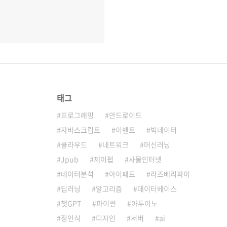
태그
프로그래밍
안드로이드
자바스크립트
이벤트
빅데이터
클라우드
네트워크
머신러닝
Jpub
제이펍
사물인터넷
데이터분석
아이패드
라즈베리파이
딥러닝
알고리즘
데이터베이스
챗GPT
파이썬
아두이노
정인식
디자인
서버
ai