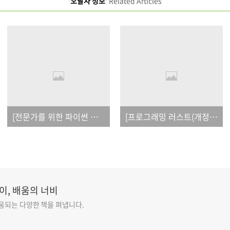
'오탈자 정보'
Related Articles
[전문가를 위한 파이썬 프로그래밍(제4판)]_오탈자
[프로그래밍 러스트(개정판)]_오탈자
이, 배움의 너비
도움되는 다양한 책을 펴냅니다.