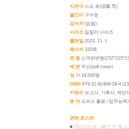
지은이
스도 료(須藤 亮)
옮긴이
구수영
감수자
(없음)
시리즈
일잘러 시리즈
출판일
2022. 11. 1
페이지
320쪽
판 형
신국판변형(152*215*13
제 본
무선(soft cover)
정 가
18,500원
ISBN
979-11-92469-29-4 (1
키워드
보고서, 기획서, 제안서
분 야
오피스 활용 / 업무능력
관련 포스트
■
2022.10.24 - [출간 