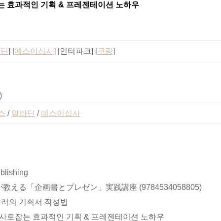
 효과적인 기획 & 프레젠테이션 노하우
라딘
] [
예스이십사
] [인터파크] [
쿠팡
]
)
스
/
알라딘
/
예스이십사
blishing
える「企画書とプレゼン」実践講座 (9784534058805)
잘러의 기획서 작성법
사로잡는 효과적인 기획 & 프레젠테이션 노하우