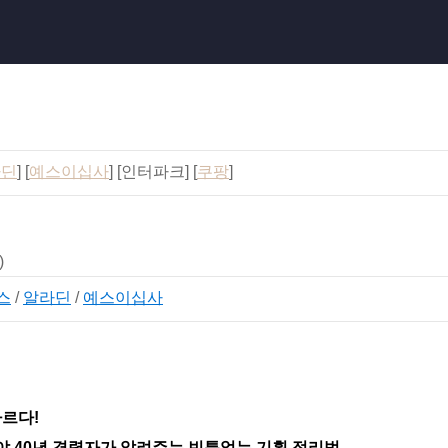
라딘
] [
예스이십사
] [인터파크] [
쿠팡
]
)
스
/
알라딘
/
예스이십사
다르다!
분야 40년 경력자가 알려주는 빈틈없는 기획 정리법