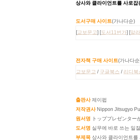
상사와 클라이언트를 사로잡는
도서구매 사이트
(가나다순)
[
교보문고
] [
도서11번가
] [
알
전자책 구매 사이트
(가나다순
교보문고
/
구글북스
/
리디북
출판사
제이펍
저작권사
Nippon Jitsugyo Pu
원서명
トッププレゼンターが教
도서명
실무에 바로 쓰는 일
부제목
상사와 클라이언트를 