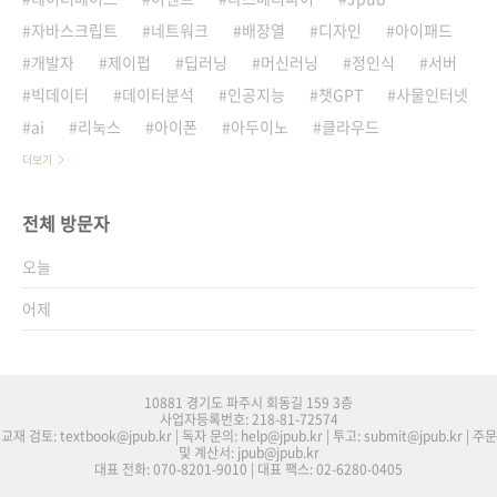
자바스크립트
네트워크
배장열
디자인
아이패드
개발자
제이펍
딥러닝
머신러닝
정인식
서버
빅데이터
데이터분석
인공지능
챗GPT
사물인터넷
ai
리눅스
아이폰
아두이노
클라우드
더보기
전체 방문자
오늘
어제
10881 경기도 파주시 회동길 159 3층
사업자등록번호: 218-81-72574
교재 검토: textbook@jpub.kr | 독자 문의: help@jpub.kr | 투고: submit@jpub.kr | 주문
및 계산서: jpub@jpub.kr
대표 전화: 070-8201-9010 | 대표 팩스: 02-6280-0405