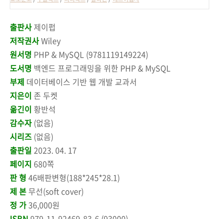
출판사
제이펍
저작권사
Wiley
원서명
PHP & MySQL (9781119149224)
도서명
백엔드 프로그래밍을 위한 PHP & MySQL
부제
데이터베이스 기반 웹 개발 교과서
지은이
존 두켓
옮긴이
황반석
감수자
(없음)
시리즈
(없음)
출판일
2023. 04. 17
페이지
680쪽
판 형
46배판변형(188*245*28.1)
제 본
무선(soft cover)
정 가
36,000원
ISBN
979-11-92469-83-6 (93000)