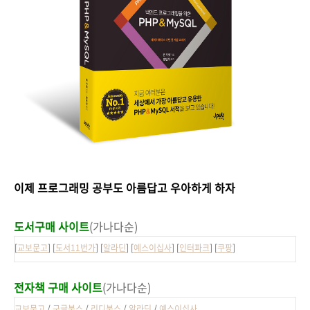
이제 프로그래밍 공부도 아름답고 우아하게 하자
도서구매 사이트
(가나다순)
[
교보문고
] [
도서11번가
] [
알라딘
] [
예스이십사
] [
인터파크
] [
쿠팡
]
전자책 구매 사이트
(가나다순)
교보문고
/
구글북스
/
리디북스
/
알라딘
/
예스이십사