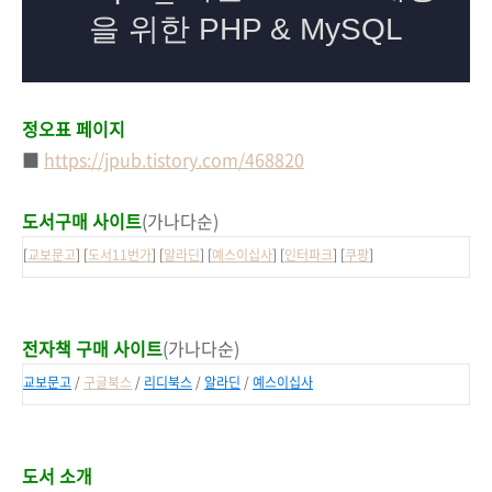
정오표 페이지
■
https://jpub.tistory.com/468820
도서구매 사이트
(가나다순)
[
교보문고
] [
도서11번가
] [
알라딘
] [
예스이십사
] [
인터파크
] [
쿠팡
]
전자책 구매 사이트
(가나다순)
교보문고
/
구글북스
/
리디북스
/
알라딘
/
예스이십사
도서 소개