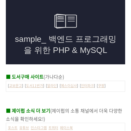
■ 도서구매 사이트
(가나다순)
[
교보문고
] [
도서11번가
] [
알라딘
] [
예스이십사
] [
인터파크
] [
쿠팡
]
■ 제이펍 소식 더 보기
(제이펍의 소통 채널에서 더욱 다양한
소식을 확인하세요!)
포스트
유튜브
인스타그램
트위터
페이스북