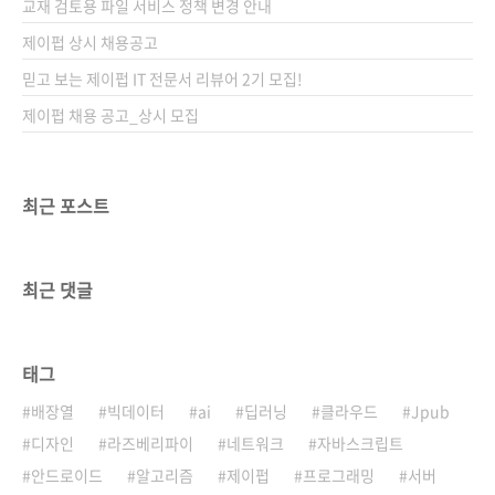
교재 검토용 파일 서비스 정책 변경 안내
제이펍 상시 채용공고
믿고 보는 제이펍 IT 전문서 리뷰어 2기 모집!
제이펍 채용 공고_상시 모집
최근 포스트
최근 댓글
태그
배장열
빅데이터
ai
딥러닝
클라우드
Jpub
디자인
라즈베리파이
네트워크
자바스크립트
안드로이드
알고리즘
제이펍
프로그래밍
서버