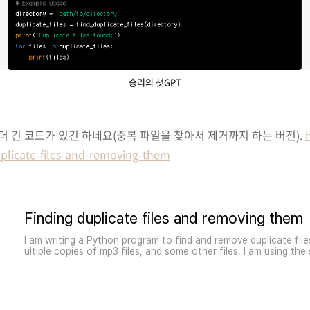
승리의 챗GPT
 긴 코드가 있긴 하네요(중복 파일을 찾아서 제거까지 하는 버전).
uplicate-files-and-removing-them
Finding duplicate files and removing them
I am writing a Python program to find and remove duplicate file
ultiple copies of mp3 files, and some other files. I am using the
find these dupli...