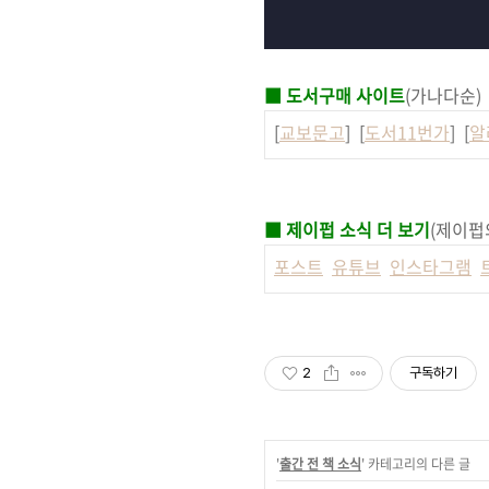
■ 도서구매 사이트
(가나다순)
[
교보문고
] [
도서11번가
] [
알
■ 제이펍 소식 더 보기
(제이펍
포스트
유튜브
인스타그램
2
구독하기
'
출간 전 책 소식
' 카테고리의 다른 글