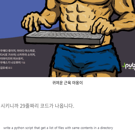
귀여운 근육 야옹이
 시키니까 29줄짜리 코드가 나옵니다.