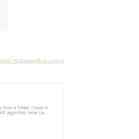
https://stackoverflow.com/q
s from a folder. I have m
 sh1 algorithm. How can I