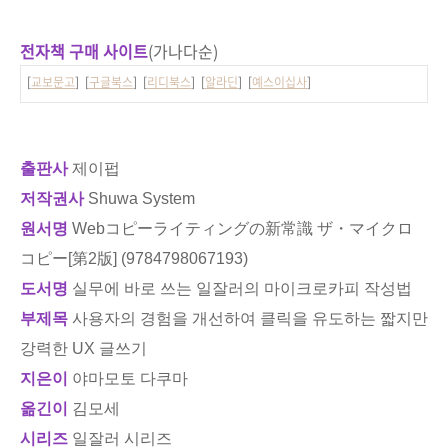
전자책 구매 사이트
(가나다순)
[
교보문고
] [
구글북스
] [
리디북스
] [
알라딘
] [
예스이십사
]
출판사
제이펍
저작권사
Shuwa System
원서명
Webコピーライティングの新常識 ザ・マイクロ
コピー[第2版] (9784798067193)
도서명
실무에 바로 쓰는 일잘러의 마이크로카피 작성법
부제목
사용자의 경험을 개선하여 클릭을 유도하는 짧지만
강력한 UX 글쓰기
지은이
야마모토 다쿠마
옮긴이
김모세
시리즈
일잘러 시리즈