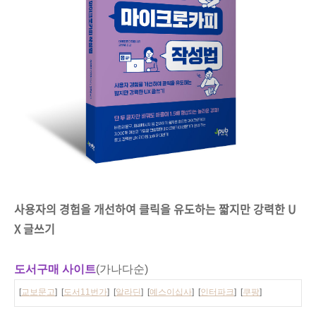
사용자의 경험을 개선하여 클릭을 유도하는 짧지만 강력한 U
X 글쓰기
도서구매 사이트
(가나다순)
[
교보문고
] [
도서11번가
] [
알라딘
] [
예스이십사
] [
인터파크
] [
쿠팡
]