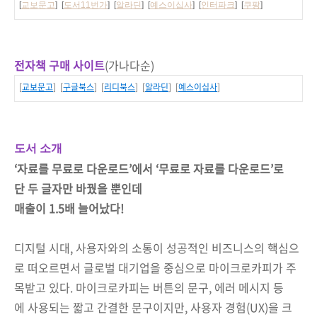
[
교보문고
] [
도서11번가
] [
알라딘
] [
예스이십사
] [
인터파크
] [
쿠팡
]
전자책 구매 사이트
(가나다순)
[
교보문고
] [
구글북스
] [
리디북스
] [
알라딘
] [
예스이십사
]
도서 소개
‘자료를 무료로 다운로드’에서 ‘무료로 자료를 다운로드’로
단 두 글자만 바꿨을 뿐인데
매출이 1.5배 늘어났다!
디지털 시대, 사용자와의 소통이 성공적인 비즈니스의 핵심으
로 떠오르면서 글로벌 대기업을 중심으로 마이크로카피가 주
목받고 있다. 마이크로카피는 버튼의 문구, 에러 메시지 등
에 사용되는 짧고 간결한 문구이지만, 사용자 경험(UX)을 크