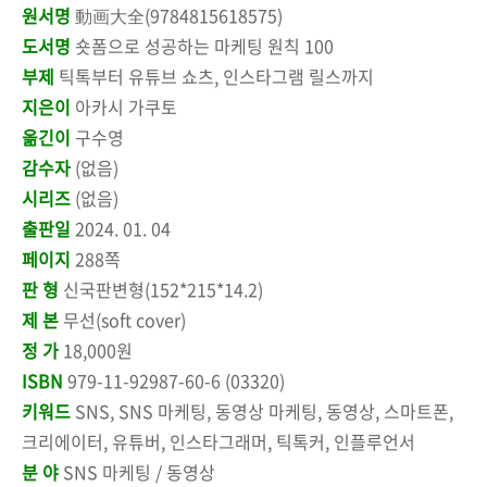
원서명
動画大全(9784815618575)
도서명
숏폼으로 성공하는 마케팅 원칙 100
부제
틱톡부터 유튜브 쇼츠, 인스타그램 릴스까지
지은이
아카시 가쿠토
옮긴이
구수영
감수자
(없음)
시리즈
(없음)
출판일
2024. 01. 04
페이지
288쪽
판 형
신국판변형(152*215*14.2)
제 본
무선(soft cover)
정 가
18,000원
ISBN
979-11-92987-60-6 (03320)
키워드
SNS, SNS 마케팅, 동영상 마케팅, 동영상, 스마트폰,
크리에이터, 유튜버, 인스타그래머, 틱톡커, 인플루언서
분 야
SNS 마케팅 / 동영상