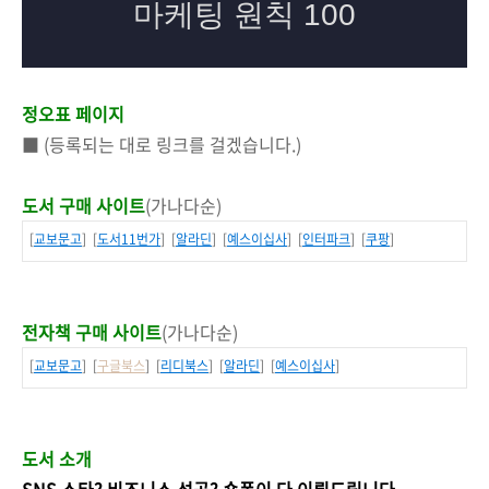
정오표 페이지
■ (등록되는 대로 링크를 걸겠습니다.)
도서 구매 사이트
(가나다순)
[
교보문고
] [
도서11번가
] [
알라딘
] [
예스이십사
] [
인터파크
] [
쿠팡
]
전자책 구매 사이트
(가나다순)
[
교보문고
] [
구글북스
] [
리디북스
] [
알라딘
] [
예스이십사
]
도서 소개
SNS 스타? 비즈니스 성공? 숏폼이 다 이뤄드립니다