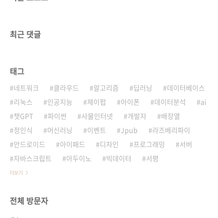
최근 댓글
태그
네트워크
클라우드
알고리즘
딥러닝
데이터베이스
리눅스
인공지능
제이펍
아이폰
데이터분석
ai
챗GPT
파이썬
사물인터넷
개발자
배장열
정인식
머신러닝
이벤트
Jpub
라즈베리파이
안드로이드
아이패드
디자인
프로그래밍
서버
자바스크립트
아두이노
빅데이터
서평
더보기
전체 방문자