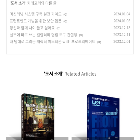
'
도서 소개
' 카테고리의 다른 글
머신러닝 시스템 구축 실전 가이드
2024.01.04
(0)
프런트엔드 개발을 위한 보안 입문
2024.01.03
(0)
당신과 함께 나이 들고 싶어요
2023.12.13
(0)
실무에 바로 쓰는 일잘러의 협업 도구 컨설팅
2023.12.11
(0)
내 맘대로 그리는 캐릭터 이모티콘 with 프로크리에이트
2023.12.01
(0)
'도서 소개'
Related Articles