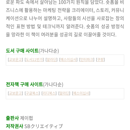
로운 파도 속에서 살아남는 100가지 원칙을 담았다. 숏폼을 비
즈니스에 활용하는 마케팅 전략을 크리에이터, 스토리, 커뮤니
케이션으로 나누어 설명하고, 사람들의 시선을 사로잡는 창의
적인 표현 방법 및 테크닉까지 알려준다. 숏폼의 성공 방정식
을 망라한 이 책이 여러분을 성공의 길로 이끌어줄 것이다.
도서 구매 사이트
(가나다순)
[
교보문고
] [
도서11번가
] [
알라딘
] [
예스이십사
] [
인터파크
] [
쿠팡
]
전자책 구매 사이트
(가나다순)
[
교보문고
] [
구글북스
] [
리디북스
] [
알라딘
] [
예스이십사
]
출판사
제이펍
저작권사
SBクリエイティブ