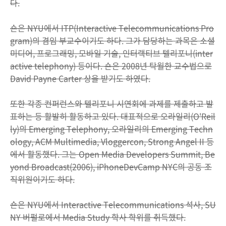
다.
숀은 NYU에서 ITP(Interactive Telecommunications Pro
gram)의 겸임 부교수이기도 하다. 그가 담당하는 과목은 소셜
미디어, 프로그래밍, 모바일 기술, 인터랙티브 텔리포니(inter
active telephony) 등이다. 숀은 2008년 탁월한 교수법으로
David Payne Carter 상을 받기도 하였다.
또한 각종 컨퍼런스와 텔리포니 시연회에 과제를 제출하고 발
표하는 등 활발히 활동하고 있다. 대표적으로 오라일리(O'Reil
ly)의 Emerging Telephony, 오라일리의 Emerging Techn
ology, ACM Multimedia, Vloggercon, Strong Angel II 등
에서 활동했다. 그는 Open Media Developers Summit, Be
yond Broadcast(2006), iPhoneDevCamp NYC의 공동 조
직위원이기도 하다.
숀은 NYU에서 Interactive Telecommunications 석사, SU
NY 버펄로에서 Media Study 학사 학위를 취득했다.