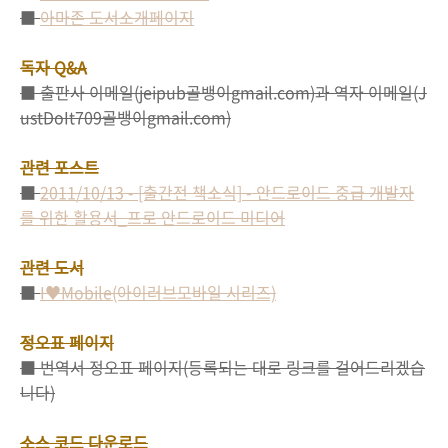
■
아마존 도서소개페이지
독자 Q&A
■ 출판사 이메일(jeipub골뱅이gmail.com)과 역자 이메일(J
ustDoIt709골뱅이gmail.com)
관련 포스트
■
2011/10/13 - [출간전 책소식] - 안드로이드 중급 개발자
를 위한 활용서_프로 안드로이드 미디어
관련 도서
■
I♥Mobile(아이러브모바일 시리즈)
정오표 페이지
■ 번역서 정오표 페이지(등록되는 대로 링크를 걸어드리겠습
니다)
소스 코드 다운로드