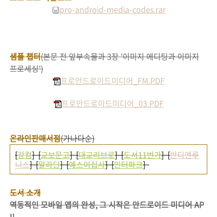
pro-android-media-codes.rar
샘플 챕터
(본문 전 앞부속물과 3장 '이미지 에디팅과 이미지
프로세싱')
프로안드로이드미디어_FM.PDF
프로안드로이드미디어_03.PDF
온라인판매서점
(가나다순)
[
강컴
] [
교보문고
] [
대교리브로
] [
도서11번가
] [
반디앤루
니스
] [
알라딘
] [
예스이십사
] [
인터파크
]
도서 소개
역동적인 모바일 앱의 완성, 그 시작은 안드로이드 미디어 AP
I!