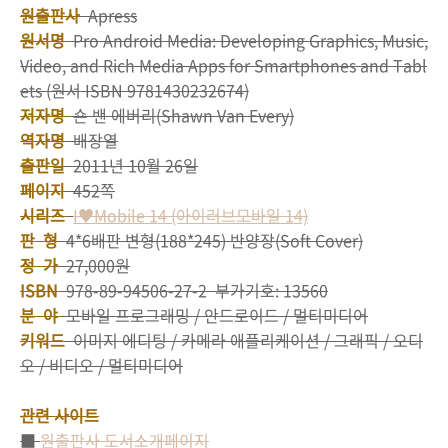
원출판사
Apress
원서명
Pro Android Media: Developing Graphics, Music,
Video, and Rich Media Apps for Smartphones and Tabl
ets (원서 ISBN 9781430232674)
저자명
숀 밴 에버리(Shawn Van Every)
역자명
배장열
출판일
2011년 10월 26일
페이지
452쪽
시리즈
I♥Mobile 14 (아이러브모바일 14)
판 형
4*6배판 변형(188*245) 반양장(Soft Cover)
정 가
27,000원
ISBN
978-89-94506-27-2 부가기호: 13560
분 야
모바일 프로그래밍 / 안드로이드 / 멀티미디어
키워드
이미지 에디팅 / 카메라 애플리케이션 / 그래픽 / 오디
오 / 비디오 / 멀티미디어
관련 사이트
■
원출판사 도서소개페이지