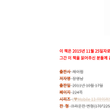
이 책은 2015년 11월 25
그간 이 책을 읽어주신 분들께
출판사
제이펍
저자명
장영남
출판일
2011년 10월 17일
페이지
224쪽
시리즈
I♥Mobile 13 (아이
판 형
크라운판 변형(170*225) 