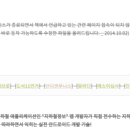
비스가 종료되면서 책에서 언급하고 있는 관련 페이지 접속이 되지 않
 바로 동작 가능하도록 수정한 파일을 올려드립니다. _ 2014.10.02)
리브로
] [
도서11번가
] [
반디앤루니스
] [
알라딘
] [
예스이십사
] [
인
하철 애플리케이션인 “지하철정보” 앱 개발자가 직접 전수하는 지
 따라하면서 익히는 실전 안드로이드 개발 기술!