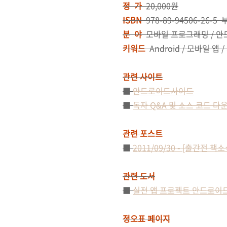
정 가
20,000원
ISBN
978-89-94506-26-5
분 야
모바일 프로그래밍 / 
키워드
Android / 모바일 
관련 사이트
■
안드로이드사이드
■
독자 Q&A 및 소스 코드 다
관련 포스트
■
2011/09/30 - [출간전
관련 도서
■
실전 앱 프로젝트 안드로이
정오표 페이지