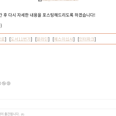
출간 후 다시 자세한 내용을 포스팅해드리도록 하겠습니다!
)
브
로
] [
도서11번가
] [
알라딘
] [
예스이십사
] [
인터파크
]
책이 출간됩니다.
(6)