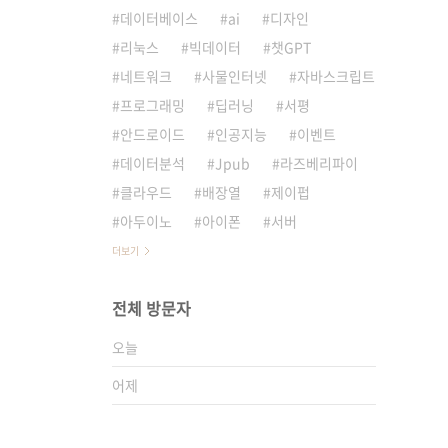
데이터베이스
ai
디자인
리눅스
빅데이터
챗GPT
네트워크
사물인터넷
자바스크립트
프로그래밍
딥러닝
서평
안드로이드
인공지능
이벤트
데이터분석
Jpub
라즈베리파이
클라우드
배장열
제이펍
아두이노
아이폰
서버
더보기
전체 방문자
오늘
어제