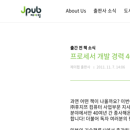
본문 바로가기
About Us
출판사 소식
도
출간 전 책 소식
프로세서 개발 경력 4
제이펍 출판사
2011. 11. 7. 14:06
과연 어떤 책이 나올까요? 이번
㈜후지쯔 컴퓨터 사업부문 지사장 
분야에서만 40여년 간 종사해온
합니다! 더불어 독자 여러분의