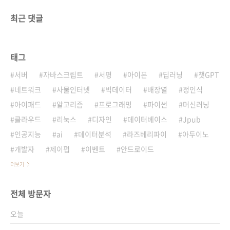
최근 댓글
태그
서버
자바스크립트
서평
아이폰
딥러닝
챗GPT
네트워크
사물인터넷
빅데이터
배장열
정인식
아이패드
알고리즘
프로그래밍
파이썬
머신러닝
클라우드
리눅스
디자인
데이터베이스
Jpub
인공지능
ai
데이터분석
라즈베리파이
아두이노
개발자
제이펍
이벤트
안드로이드
더보기
전체 방문자
오늘