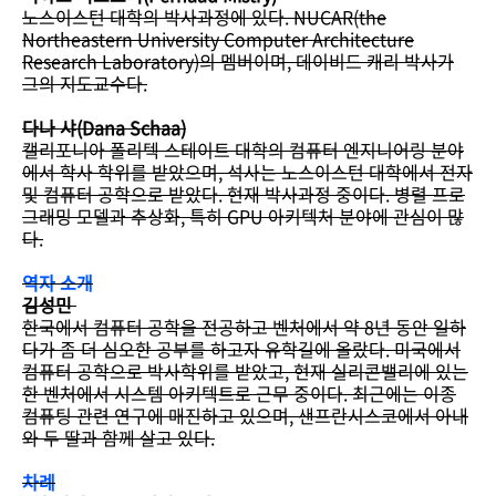
노스이스턴 대학의 박사과정에 있다. NUCAR(the
Northeastern University Computer Architecture
Research Laboratory)의 멤버이며, 데이비드 캐리 박사가
그의 지도교수다.
다나 샤(Dana Schaa)
캘리포니아 폴리텍 스테이트 대학의 컴퓨터 엔지니어링 분야
에서 학사 학위를 받았으며, 석사는 노스이스턴 대학에서 전자
및 컴퓨터 공학으로 받았다. 현재 박사과정 중이다. 병렬 프로
그래밍 모델과 추상화, 특히 GPU 아키텍처 분야에 관심이 많
다.
역자 소개
김성민
한국에서 컴퓨터 공학을 전공하고 벤처에서 약 8년 동안 일하
다가 좀 더 심오한 공부를 하고자 유학길에 올랐다. 미국에서
컴퓨터 공학으로 박사학위를 받았고, 현재 실리콘밸리에 있는
한 벤처에서 시스템 아키텍트로 근무 중이다. 최근에는 이종
컴퓨팅 관련 연구에 매진하고 있으며, 샌프란시스코에서 아내
와 두 딸과 함께 살고 있다.
차례