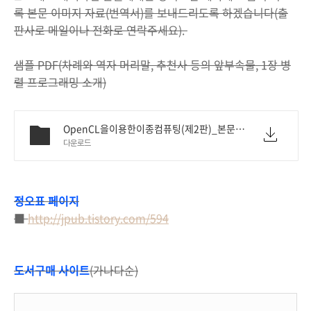
록 본문 이미지 자료(번역서)를 보내드리도록 하겠습니다(출
판사로 메일이나 전화로 연락주세요).
샘플 PDF(차례와 역자 머리말, 추천사 등의 앞부속물, 1장 병
렬 프로그래밍 소개)
OpenCL을이용한이종컴퓨팅(제2판)_본문샘플.pdf
다운로드
정오표 페이지
■
http://jpub.tistory.com/594
도서구매 사이트
(가나다순)