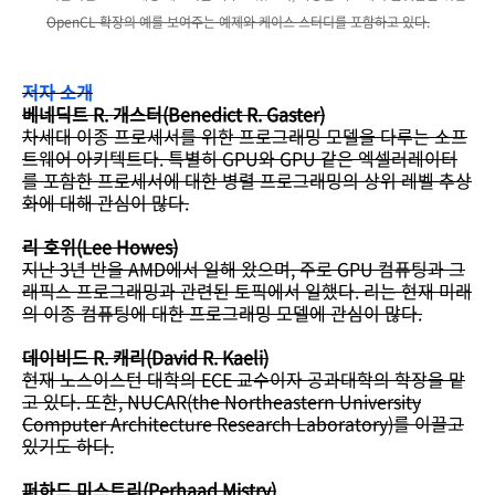
OpenCL 확장의 예를 보여주는 예제와 케이스 스터디를 포함하고 있다.
저자 소개
베네딕트 R. 개스터(Benedict R. Gaster)
차세대 이종 프로세서를 위한 프로그래밍 모델을 다루는 소프
트웨어 아키텍트다. 특별히 GPU와 GPU 같은 엑셀러레이터
를 포함한 프로세서에 대한 병렬 프로그래밍의 상위 레벨 추상
화에 대해 관심이 많다.
리 호위(Lee Howes)
지난 3년 반을 AMD에서 일해 왔으며, 주로 GPU 컴퓨팅과 그
래픽스 프로그래밍과 관련된 토픽에서 일했다. 리는 현재 미래
의 이종 컴퓨팅에 대한 프로그래밍 모델에 관심이 많다.
데이비드 R. 캐리(David R. Kaeli)
현재 노스이스턴 대학의 ECE 교수이자 공과대학의 학장을 맡
고 있다. 또한, NUCAR(the Northeastern University
Computer Architecture Research Laboratory)를 이끌고
있기도 하다.
퍼하드 미스트리(Perhaad Mistry)