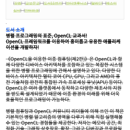
[
강컴
] [
교보문고
] [
도서11번가
] [
반디앤루니스
] [
알라딘
] [
예스이
십사
] [
인터파크
]
도서 소개
병렬 프로그래밍의 표준, OpenCL 교과서!
OpenCL 프레임워크를 이용하여 흥미롭고 유용한 애플리케
이션을 개발하자!
《OpenCL을 이용한 이종 컴퓨팅(제2판)》은 OpenCL과 함
께 다양한 디바이스 아키텍처를 포함하고 있는 복잡한 시스템
을 위한 병렬 프로그래밍에 관해서 설명하고 있다. 다양한 디
바이스 아키텍처란 멀티 코어 CPU, GPU, 그리고 AMD의 퓨
전 기술처럼 완전히 통합된 가속 프로세싱 유닛(APU) 등이다.
OpenCL은 여러 플랫폼에서 동작하고 다양한 제조사의 지원
을 받도록 설계되었기 때문에 이종 환경의 미래를 위해 더욱
효율적인 프로그래밍이 가능하다.
병렬 컴퓨팅과 OpenCL 커뮤니티 리더들에 의해 쓰인 이 책은
기본적인 병렬 알고리즘의 영역을 다루기 위해 직접 실행해볼
수 있는 OpenCL 경험들을 제공한다. 저자는 메모리 공간, 최
적화 기술, 그래픽 상호작용, 확장, 그리고 디버깅과 프로파일