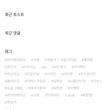
최근 포스트
최근 댓글
태그
라즈베리파이
서평
개발자
알고리즘
제이펍
정인식
아두이노
ai
네트워크
아이패드
머신러닝
인공지능
디자인
아이폰
안드로이드
클라우드
자바스크립트
딥러닝
사물인터넷
리눅스
프로그래밍
데이터분석
파이썬
이벤트
데이터베이스
서버
빅데이터
Jpub
배장열
챗GPT