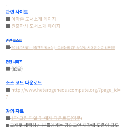
관련 사이트
■
아마존 도서소개 페이지
■
원출판사 도서소개 페이지
관련 포스트
■
2014/05/01 - [출간전 책소식] - 고성능의 CPU/GPU 시대엔 이종 컴퓨팅!
관련 시리즈
■ (없음)
소스 코드 다운로드
■
http://www.heterogeneouscompute.org/?page_id=
7
강의 자료
■
1판 그림 파일 및 예제 다운로드(영문)
교재로 채택하신 분들에게는 강의교안 제작에 도움이 되도
■