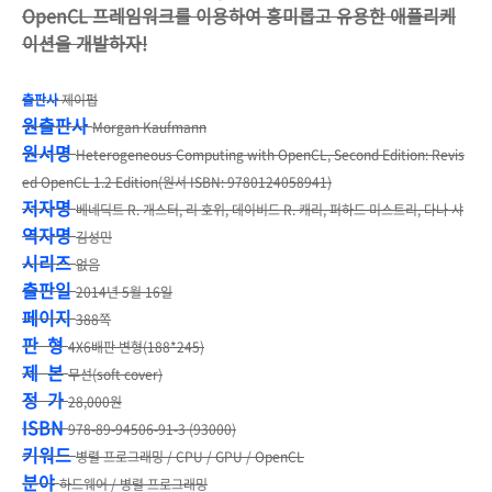
OpenCL 프레임워크를 이용하여 흥미롭고 유용한 애플리케
이션을 개발하자!
출판사
제이펍
원출판사
Morgan Kaufmann
원서명
Heterogeneous Computing with OpenCL, Second Edition: Revis
ed OpenCL 1.2 Edition(원서 ISBN: 9780124058941)
저자명
베네딕트 R. 개스터, 리 호위, 데이비드 R. 캐리, 퍼하드 미스트리, 다나 샤
역자명
김성민
시리즈
없음
출판일
2014년 5월 16일
페이지
388쪽
판 형
4X6배판 변형(188*245)
제 본
무선(soft cover)
정 가
28,000원
ISBN
978-89-94506-91-3 (93000)
키워드
병렬 프로그래밍 / CPU / GPU / OpenCL
분야
하드웨어 / 병렬 프로그래밍