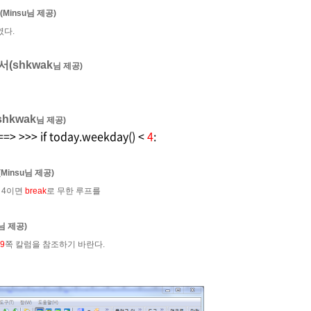
(Minsu님 제공)
였다.
서(
shkwak
님 제공)
shkwak
님 제공)
==>
>>> if today.weekday() <
4
:
(Minsu님 제공)
>
4이면
break
로 무한 루프를
u님 제공)
9
쪽 칼럼을 참조하기 바란다.