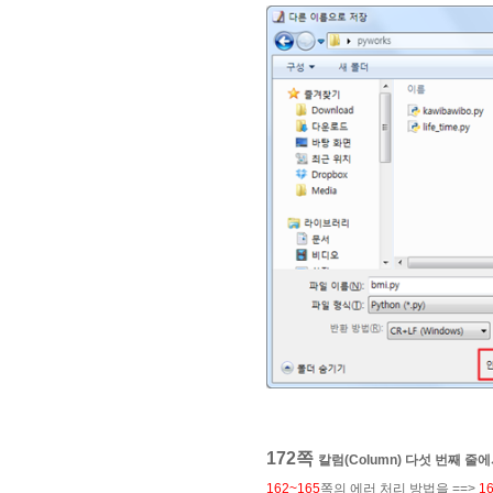
172쪽
칼럼(Column) 다섯 번째 줄
162~165
쪽의 에러 처리 방법을 ==>
1