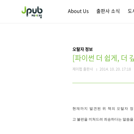
본문 바로가기
About Us
출판사 소식
도
오탈자 정보
[파이썬 더 쉽게, 더
제이펍 출판사
2014. 10. 20. 17:18
현재까지 발견된 위 책의 오탈자 정
고 불편을 끼쳐드려 죄송하다는 말씀을