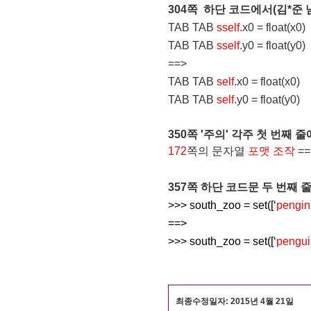
304쪽 하단 코드에서
(김*준 
TAB TAB
sself
.x0 = float(x0)
TAB TAB
sself
.y0 = float(y0)
==>
TAB TAB
self
.x0 = float(x0)
TAB TAB
self
.y0 = float(y0)
350쪽 '주의' 각주 첫 번째 줄에
172
쪽의 문자열
포맷 조작
=
357쪽 하단 코드문 두 번째 줄에
>>> south_zoo = set([‘
pengin
==>
>>> south_zoo = set([‘
pengui
최종수정일자: 2015년 4월 21
일