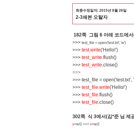
최종수정일자: 2015년 8월 26
일
2-3쇄본 오탈자
182쪽 그림 6 아래 코드에서
>>>
test_file
= open('test.txt', 'w')
>>>
test.write
('Hello!')
>>>
test_write
.flush()
>>>
test_write
.close()
==>
>>> test_file = open('test.txt', 
>>>
test_file.write
('Hello!')
>>>
test_file
.flush()
>>>
test_file
.close()
302쪽 식 3에서
(김*준 님
제공
y
=w/2 ==>
x
=w/2