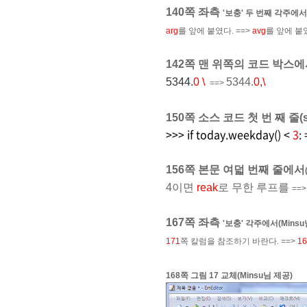
140쪽 좌측
'보충' 두 번째 각주에서
arg
를 앞에 붙였다.
==>
avg
를 앞에 붙
142쪽 맨 위쪽의 코드 박스에
5344.
0 \
5344.
0,\
==>
150쪽 소스 코드 첫 번 째 줄(
>>> if today.weekday() <
3
:
156쪽 본문 여덟 번째 줄에서
4이면
reak
로 무한 루프를
==
167쪽 좌측
'보충' 각주에서
(Mins
171
쪽 칼럼을 참조하기 바란다. ==>
16
168쪽 그림 17 교체
(Minsu님 제공)