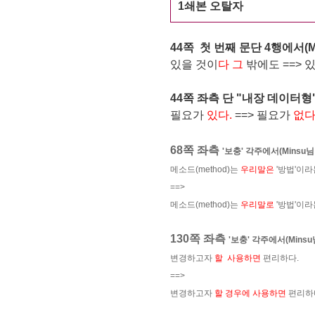
1쇄본 오탈자
44쪽 첫 번째 문단 4행에서
(
있을 것이
다 그
밖에도 ==> 
44쪽 좌측 단 "내장 데이터형"
필요가
있다
.
==> 필요가
없다
68쪽 좌측
'보충' 각주에서(Minsu님
메소드(method)는
우리말은
'방법'이라
==>
메소드(method)는
우리말로
'방법'이라
130쪽 좌측
'보충' 각주에서
(Mins
변경하고자
할 사용하면
편리하다.
==>
변경하고자
할 경우에 사용하면
편리하