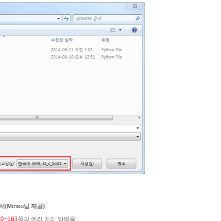
에서
(Minsu님 제공)
60~163
쪽의 에러 처리 방법을