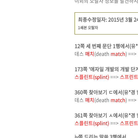
이외의 오탈자 정보를 발견하시면 역
최종수정일자: 2015년 3월 2
1쇄본 오탈자
12쪽 세 번째 문단 1행에서(유*
데스
매치
(death
match
) ==
173쪽 '애자일 개발의 개발 단계
스플
린트
(splint)
==>
스프린
360쪽 찾아보기 ㄷ에서(유*경 
데스
매치
(death
match
) ==
361쪽 찾아보기 ㅅ에서(유*경 
스플
린트
(splint)
==>
스프
린
iv쪽 드리는 말씀 3행에서