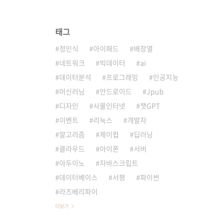
태그
정인식
아이패드
배장열
네트워크
빅데이터
ai
데이터분석
프로그래밍
인공지능
머신러닝
안드로이드
Jpub
디자인
사물인터넷
챗GPT
이벤트
리눅스
개발자
알고리즘
제이펍
딥러닝
클라우드
아이폰
서버
아두이노
자바스크립트
데이터베이스
서평
파이썬
라즈베리파이
더보기