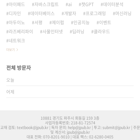
아이패드
자바스크립트
ai
챗GPT
데이터분석
디자인
데이터베이스
개발자
프로그래밍
머신러닝
아두이노
서평
제이펍
인공지능
이벤트
라즈베리파이
사물인터넷
딥러닝
클라우드
네트워크
더보기
전체 방문자
오늘
어제
10881 경기도 파주시 회동길 159 3층
사업자등록번호: 218-81-72574
교재 검토: textbook@jpub.kr | 독자 문의: help@jpub.kr | 투고: submit@jpub.kr | 주문
및 계산서: jpub@jpub.kr
대표 전화: 070-8201-9010 | 대표 팩스: 02-6280-0405