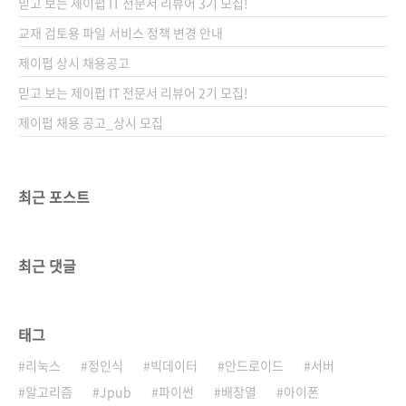
믿고 보는 제이펍 IT 전문서 리뷰어 3기 모집!
교재 검토용 파일 서비스 정책 변경 안내
제이펍 상시 채용공고
믿고 보는 제이펍 IT 전문서 리뷰어 2기 모집!
제이펍 채용 공고_상시 모집
최근 포스트
최근 댓글
태그
리눅스
정인식
빅데이터
안드로이드
서버
알고리즘
Jpub
파이썬
배장열
아이폰