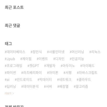
최근 포스트
최근 댓글
태그
데이터베이스
정인식
사물인터넷
머신러닝
리눅스
Jpub
제이펍
이벤트
디자인
인공지능
프로그래밍
챗GPT
개발자
아두이노
아이패드
파이썬
라즈베리파이
아이폰
서평
자바스크립트
ai
안드로이드
빅데이터
네트워크
클라우드
딥러닝
데이터분석
서버
배장열
알고리즘
더보기