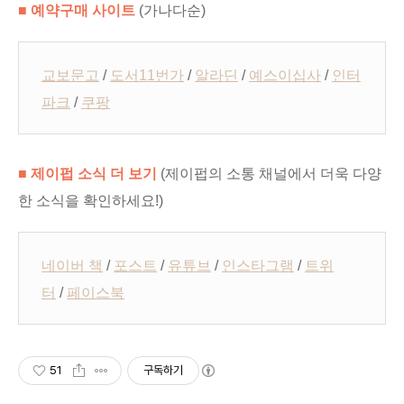
■ 예약구매 사이트
(가나다순)
교보문고
/
도서11번가
/
알라딘
/
예스이십사
/
인터
파크
/
쿠팡
■ 제이펍 소식 더 보기
(제이펍의 소통 채널에서 더욱 다양
한 소식을 확인하세요!)
네이버 책
/
포스트
/
유튜브
/
인스타그램
/
트위
터
/
페이스북
51
구독하기