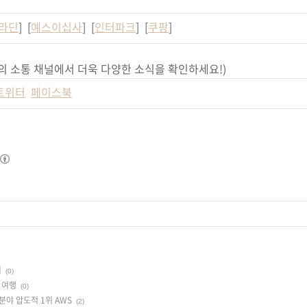
라딘
] [
예스이십사
] [
인터파크
] [
쿠팡
]
의 소통 채널에서 더욱 다양한 소식을 확인하세요!)
트위터
페이스북
지
(0)
 여행
(0)
분야 압도적 1위 AWS
(2)