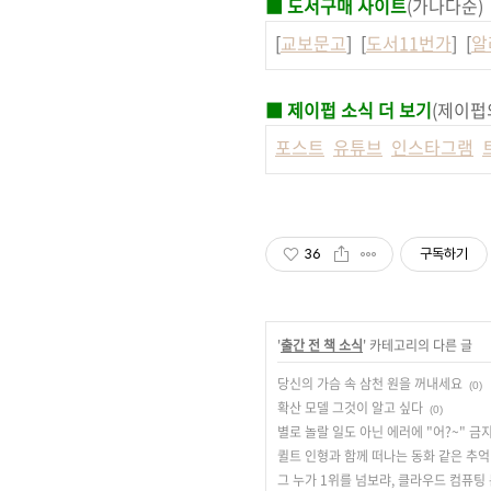
■ 도서구매 사이트
(가나다순)
[
교보문고
] [
도서11번가
] [
알
■ 제이펍 소식 더 보기
(제이펍
포스트
유튜브
인스타그램
36
구독하기
'
출간 전 책 소식
' 카테고리의 다른 글
당신의 가슴 속 삼천 원을 꺼내세요
(0)
확산 모델 그것이 알고 싶다
(0)
별로 놀랄 일도 아닌 에러에 "어?~" 금
퀼트 인형과 함께 떠나는 동화 같은 추억
그 누가 1위를 넘보랴, 클라우드 컴퓨팅 