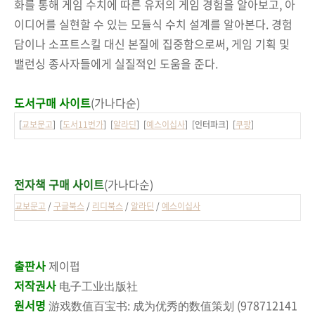
화를 통해 게임 수치에 따른 유저의 게임 경험을 알아보고, 아
이디어를 실현할 수 있는 모듈식 수치 설계를 알아본다. 경험
담이나 소프트스킬 대신 본질에 집중함으로써, 게임 기획 및
밸런싱 종사자들에게 실질적인 도움을 준다.
도서구매 사이트
(가나다순)
[
교보문고
] [
도서11번가
] [
알라딘
] [
예스이십사
] [인터파크] [
쿠팡
]
전자책 구매 사이트
(가나다순)
교보문고
/
구글북스
/
리디북스
/
알라딘
/
예스이십사
출판사
제이펍
저작권사
电子工业出版社
원서명
游戏数值百宝书: 成为优秀的数值策划 (978712141