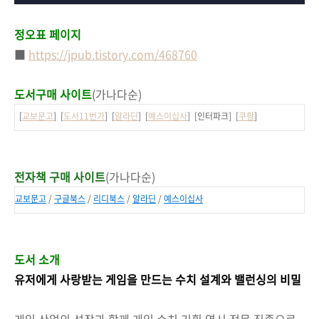
정오표 페이지
■
https://jpub.tistory.com/468760
도서구매 사이트
(가나다순)
[
교보문고
] [
도서11번가
] [
알라딘
] [
예스이십사
] [인터파크] [
쿠팡
]
전자책 구매 사이트
(가나다순)
교보문고
/
구글북스
/
리디북스
/
알라딘
/
예스이십사
도서 소개
유저에게 사랑받는 게임을 만드는 수치 설계와 밸런싱의 비밀
게임 산업의 성장과 함께 게임 수치 기획 역시 전문 직종으로