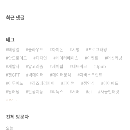
최근 댓글
태그
배장열
클라우드
아이폰
서평
프로그래밍
안드로이드
디자인
데이터베이스
이벤트
머신러닝
개발자
알고리즘
제이펍
네트워크
Jpub
챗GPT
빅데이터
데이터분석
자바스크립트
아두이노
라즈베리파이
파이썬
정인식
아이패드
딥러닝
인공지능
리눅스
서버
ai
사물인터넷
더보기
전체 방문자
오늘