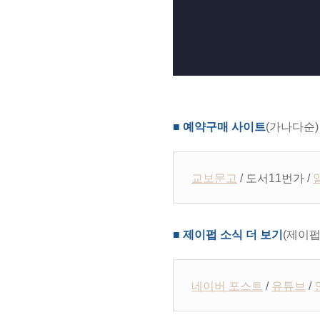
■ 예약구매 사이트
(가나다순)
교보문고
/ 도서11번가 /
■ 제이펍 소식 더 보기
(제이펍
네이버 포스트
/
유튜브
/