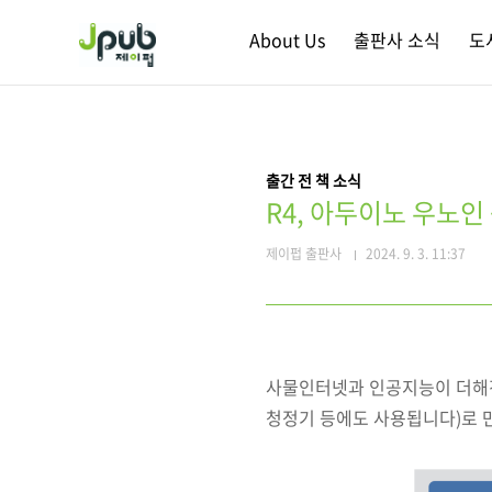
본문 바로가기
About Us
출판사 소식
도
출간 전 책 소식
R4, 아두이노 우노인 듯
제이펍 출판사
2024. 9. 3. 11:37
사물인터넷과 인공지능이 더해진 A
청정기 등에도 사용됩니다)로 만