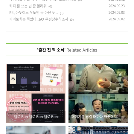
카피 잘 쓰는 법 좀 알려줘
2024.09.23
(0)
R4, 아두이노 우노인 듯 아닌 듯...
2024.09.03
(0)
파이토치는 죽었다. JAX 무병장수하소서
2024.09.02
(0)
'출간 전 책 소식'
Related Articles
헬로 Bun 헬로 Bun 헬로 Bun
페이지를 넘길 때마다 깨끗해지는 코드의 비밀