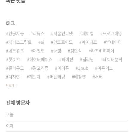
최근 댓글
태그
인공지능
리눅스
사물인터넷
제이펍
프로그래밍
자바스크립트
ai
안드로이드
아이패드
빅데이터
네트워크
이벤트
서평
정인식
라즈베리파이
챗GPT
데이터베이스
파이썬
딥러닝
데이터분석
클라우드
알고리즘
아이폰
Jpub
아두이노
디자인
개발자
머신러닝
배장열
서버
더보기
전체 방문자
오늘
어제