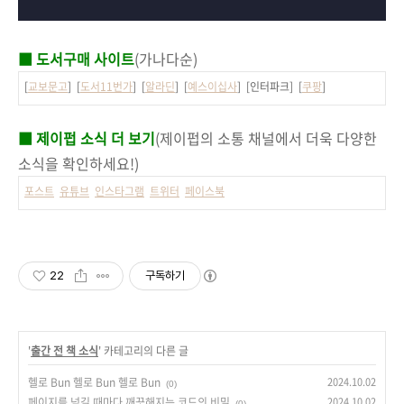
■ 도서구매 사이트
(가나다순)
[
교보문고
] [
도서11번가
] [
알라딘
] [
예스이십사
] [인터파크] [
쿠팡
]
■ 제이펍 소식 더 보기
(제이펍의 소통 채널에서 더욱 다양한
소식을 확인하세요!)
포스트
유튜브
인스타그램
트위터
페이스북
22
구독하기
'
출간 전 책 소식
' 카테고리의 다른 글
헬로 Bun 헬로 Bun 헬로 Bun
2024.10.02
(0)
페이지를 넘길 때마다 깨끗해지는 코드의 비밀
2024.10.02
(0)