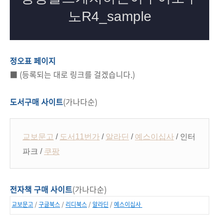
정오표 페이지
■ (등록되는 대로 링크를 걸겠습니다.)
도서구매
사이트
(가나다순)
교보문고
/
도서11번가
/
알라딘
/
예스이십사
/ 인터
파크 /
쿠팡
전자책 구매 사이트
(가나다순)
교보문고
/
구글북스
/
리디북스
/
알라딘
/
예스이십사