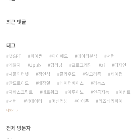
최근 댓글
태그
챗GPT
파이썬
아이패드
데이터분석
서평
개발자
Jpub
딥러닝
프로그래밍
ai
디자인
사물인터넷
정인식
클라우드
알고리즘
제이펍
안드로이드
배장열
데이터베이스
리눅스
자바스크립트
네트워크
아두이노
인공지능
이벤트
서버
빅데이터
머신러닝
아이폰
라즈베리파이
더보기
전체 방문자