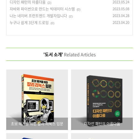
디자인 패턴의 아름다움
2023.05.24
(2)
자바와 파이썬으로 만드는 빅데이터 시스템
2023.05.08
(0)
나는 네이버 프런트엔드 개발자입니다
2023.04.28
(2)
누구나 쉽게 3단계 드로잉
2023.04.20
(0)
'도서 소개'
Related Articles
초보 해커를 위한 칼리 리눅스 입문
디자인 패턴의 아름다움