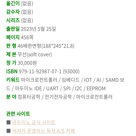
옮긴이
(없음)
감수자
(없음)
시리즈
(없음)
출판일
2023
년
5
월
25
일
페이지
456쪽
판 형
46배판변형(188*245*21.8)
제 본
무선(soft cover)
정 가
30,000원
ISBN
979-11-92987-07-1 (93000)
키워드
마이크로컨트롤러 / 임베디드 / IOT / AI / SAMD 보
드 / 아두이노 IDE / UART / SPI / I2C / EEPROM
분 야
컴퓨터공학 / 전기전자공학 / 마이크로컨트롤러
관련 사이트
■
아두이노 공식 사이트
■
저자가 운영하는 독자 A/S 카페