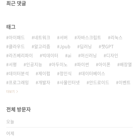
최근 댓글
태그
아이패드
네트워크
서버
자바스크립트
리눅스
클라우드
알고리즘
Jpub
딥러닝
챗GPT
라즈베리파이
빅데이터
ai
머신러닝
디자인
서평
인공지능
아두이노
파이썬
아이폰
배장열
데이터분석
제이펍
정인식
데이터베이스
프로그래밍
개발자
사물인터넷
안드로이드
이벤트
더보기
전체 방문자
오늘
어제