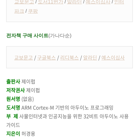
교보문고
/
도서11번가
/
알라딘
/
예스이십사
/
인터
파크
/
쿠팡
전자책 구매 사이트
(가나다순)
교보문고
/
구글북스
/
리디북스
/
알라딘
/
예스이십사
출판사
제이펍
저작권사
제이펍
원서명
(없음)
도서명
ARM Cortex-M
기반의 아두이노 프로그래밍
부 제
사물인터넷과 인공지능을 위한
32
비트 아두이노 사용
가이드
지은이
허경용