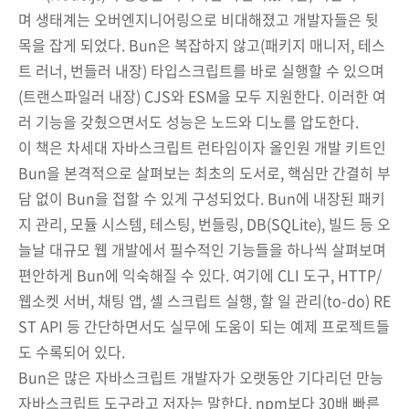
며 생태계는 오버엔지니어링으로 비대해졌고 개발자들은 뒷
목을 잡게 되었다. Bun은 복잡하지 않고(패키지 매니저, 테스
트 러너, 번들러 내장) 타입스크립트를 바로 실행할 수 있으며
(트랜스파일러 내장) CJS와 ESM을 모두 지원한다. 이러한 여
러 기능을 갖췄으면서도 성능은 노드와 디노를 압도한다.
이 책은 차세대 자바스크립트 런타임이자 올인원 개발 키트인
Bun을 본격적으로 살펴보는 최초의 도서로, 핵심만 간결히 부
담 없이 Bun을 접할 수 있게 구성되었다. Bun에 내장된 패키
지 관리, 모듈 시스템, 테스팅, 번들링, DB(SQLite), 빌드 등 오
늘날 대규모 웹 개발에서 필수적인 기능들을 하나씩 살펴보며
편안하게 Bun에 익숙해질 수 있다. 여기에 CLI 도구, HTTP/
웹소켓 서버, 채팅 앱, 셸 스크립트 실행, 할 일 관리(to-do) RE
ST API 등 간단하면서도 실무에 도움이 되는 예제 프로젝트들
도 수록되어 있다.
Bun은 많은 자바스크립트 개발자가 오랫동안 기다리던 만능
자바스크립트 도구라고 저자는 말한다. npm보다 30배 빠른