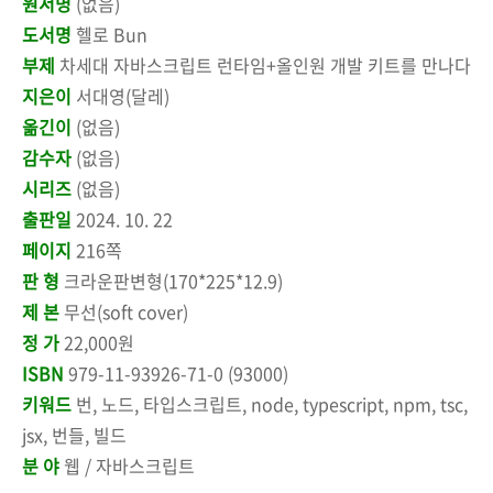
원서명
(없음)
도서명
헬로 Bun
부제
차세대 자바스크립트 런타임+올인원 개발 키트를 만나다
지은이
서대영(달레)
옮긴이
(없음)
감수자
(없음)
시리즈
(없음)
출판일
2024. 10. 22
페이지
216쪽
판 형
크라운판변형(170*225*12.9)
제 본
무선(soft cover)
정 가
22,000원
ISBN
979-11-93926-71-0 (93000)
키워드
번, 노드, 타입스크립트, node, typescript, npm, tsc,
jsx, 번들, 빌드
분 야
웹 / 자바스크립트