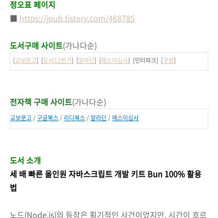
정오표 페이지
■
https://jpub.tistory.com/468785
도서구매 사이트
(가나다순)
[
교보문고
] [
도서11번가
] [
알라딘
] [
예스이십사
] [인터파크] [
쿠팡
]
전자책 구매 사이트
(가나다순)
교보문고
/
구글북스
/
리디북스
/
알라딘
/
예스이십사
도서 소개
세 배 빠른 올인원 자바스크립트 개발 키트 Bun 100% 활용
법
노드(Node.js)의 등장은 획기적인 사건이었지만, 시간이 흐르