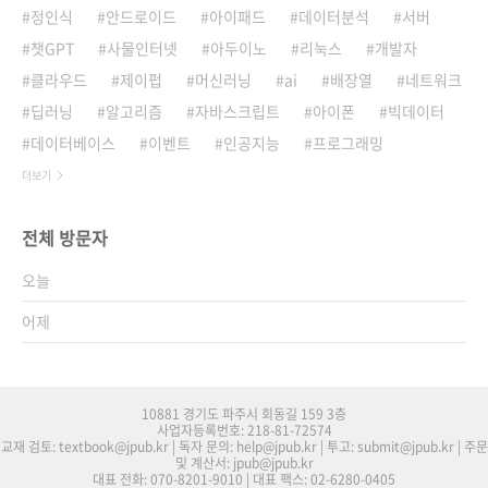
정인식
안드로이드
아이패드
데이터분석
서버
챗GPT
사물인터넷
아두이노
리눅스
개발자
클라우드
제이펍
머신러닝
ai
배장열
네트워크
딥러닝
알고리즘
자바스크립트
아이폰
빅데이터
데이터베이스
이벤트
인공지능
프로그래밍
더보기
전체 방문자
오늘
어제
10881 경기도 파주시 회동길 159 3층
사업자등록번호: 218-81-72574
교재 검토: textbook@jpub.kr | 독자 문의: help@jpub.kr | 투고: submit@jpub.kr | 주문
및 계산서: jpub@jpub.kr
대표 전화: 070-8201-9010 | 대표 팩스: 02-6280-0405