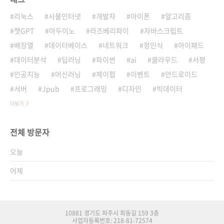
리눅스
사물인터넷
개발자
아이폰
알고리즘
챗GPT
아두이노
라즈베리파이
자바스크립트
배장열
데이터베이스
네트워크
정인식
아이패드
데이터분석
딥러닝
파이썬
ai
클라우드
서평
인공지능
머신러닝
제이펍
이벤트
안드로이드
서버
Jpub
프로그래밍
디자인
빅데이터
더보기
전체 방문자
오늘
어제
10881 경기도 파주시 회동길 159 3층
사업자등록번호: 218-81-72574