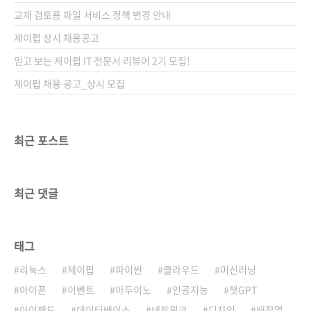
교재 검토용 파일 서비스 정책 변경 안내
제이펍 상시 채용공고
믿고 보는 제이펍 IT 전문서 리뷰어 2기 모집!
제이펍 채용 공고_상시 모집
최근 포스트
최근 댓글
태그
리눅스
제이펍
파이썬
클라우드
머신러닝
아이폰
이벤트
아두이노
인공지능
챗GPT
아이패드
데이터베이스
네트워크
디자인
배장열