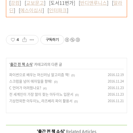
[
강컴
] [
교보문고
] [도서11번가] [
반디앤루니스
] [
알라
딘
] [
예스이십사
] [
인터파크
]
4
구독하기
'
출간 전 책 소식
' 카테고리의 다른 글
파이썬으로 배우는 머신러닝 알고리즘 책!
2016.12.19
(0)
스크럼을 넘어 애자일을 향해!
2016.11.24
(0)
C 언어가 어려웠나요?
2016.11.23
(4)
전 세계인이 가장 많이 찾는 아두이노 입문서
2016.11.23
(0)
기상천외한 아두이노, 라즈베리 파이 활용서
2016.11.21
(0)
'출간 전 책 소식'
Related Articles