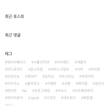
최근 포스트
최근 댓글
태그
데이터베이스
사물인터넷
아이패드
개발자
안드로이드
알고리즘
자바스크립트
서버
아이폰
인공지능
챗GPT
딥러닝
머신러닝
빅데이터
아두이노
클라우드
이벤트
서평
제이펍
정인식
파이썬
ai
프로그래밍
리눅스
라즈베리파이
데이터분석
Jpub
디자인
네트워크
배장열
더보기