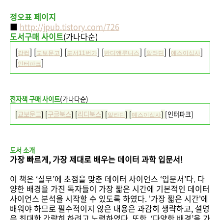
정오표 페이지
■
http://jpub.tistory.com/726
도서구매 사이트
(가나다순)
[
] [
] [
] [
] [
] [
]
강컴
교보문고
도서11번가
반디앤루니스
알라딘
예스이십사
[
]
인터파크
전자책 구매 사이트
(가나다순)
[
교보문고
] [
구글북스
] [
리디북스
]
[
] [
]
[
인터파크
]
알라딘
예스이십사
도서 소개
가장 빠르게, 가장 제대로 배우는 데이터 과학 입문서!
이 책은 ‘실무’에 초점을 맞춘 데이터 사이언스 ‘입문서’다. 다
양한 배경을 가진 독자들이 가장 짧은 시간에 기본적인 데이터
사이언스 분석을 시작할 수 있도록 하였다. '가장 짧은 시간'에
배워야 하므로 필수적이지 않은 내용은 과감히 생략하고, 설명
은 최대한 간략히 하려고 노력하였다. 또한, ‘다양한 배경’을 가