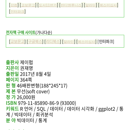
[
] [
] [
] [
] [
] [
]
강컴
교보문고
도서11번가
반디앤루니스
알라딘
예스이십사
[
]
인터파크
전자책 구매 사이트
(가나다순)
[
교보문고
] [
구글북스
] [
리디북스
]
[
] [
]
[
인터파크
]
알라딘
예스이십사
출판사
제이펍
지은이
권재명
출판일
2017년 8월 4일
페이지
364쪽
판 형
46배판변형(188*245*17)
제 본
무선(soft cover)
정 가
26,000원
ISBN
979-11-85890-86-9 (93000)
키워드
R 언어 / SQL / 데이터 / 데이터 시각화 / ggplot2 / 통
계 / 빅데이터 / 회귀분석
분 야
빅데이터 / 통계