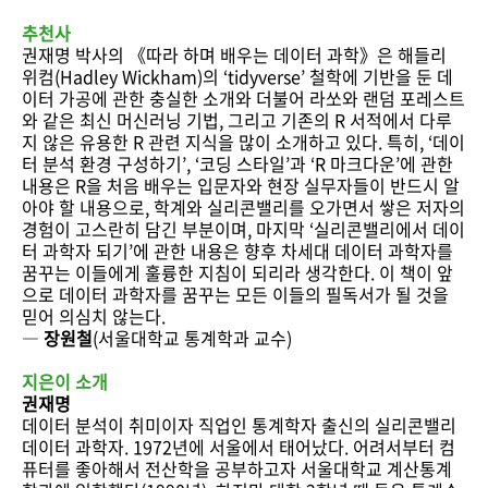
추천사
권재명 박사의 《따라 하며 배우는 데이터 과학》은 해들리
위컴(Hadley Wickham)의 ‘tidyverse’ 철학에 기반을 둔 데
이터 가공에 관한 충실한 소개와 더불어 라쏘와 랜덤 포레스트
와 같은 최신 머신러닝 기법, 그리고 기존의 R 서적에서 다루
지 않은 유용한 R 관련 지식을 많이 소개하고 있다. 특히, ‘데이
터 분석 환경 구성하기’, ‘코딩 스타일’과 ‘R 마크다운’에 관한
내용은 R을 처음 배우는 입문자와 현장 실무자들이 반드시 알
아야 할 내용으로, 학계와 실리콘밸리를 오가면서 쌓은 저자의
경험이 고스란히 담긴 부분이며, 마지막 ‘실리콘밸리에서 데이
터 과학자 되기’에 관한 내용은 향후 차세대 데이터 과학자를
꿈꾸는 이들에게 훌륭한 지침이 되리라 생각한다. 이 책이 앞
으로 데이터 과학자를 꿈꾸는 모든 이들의 필독서가 될 것을
믿어 의심치 않는다.
―
장원철
(서울대학교 통계학과 교수)
지은이 소개
권재명
데이터 분석이 취미이자 직업인 통계학자 출신의 실리콘밸리
데이터 과학자. 1972년에 서울에서 태어났다. 어려서부터 컴
퓨터를 좋아해서 전산학을 공부하고자 서울대학교 계산통계