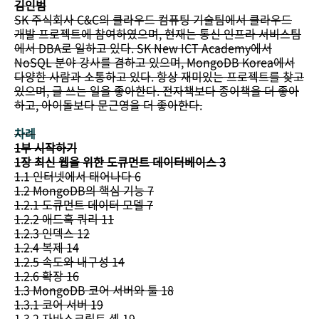
김인범
SK 주식회사 C&C의 클라우드 컴퓨팅 기술팀에서 클라우드
개발 프로젝트에 참여하였으며, 현재는 통신 인프라 서비스팀
에서 DBA로 일하고 있다. SK New ICT Academy에서
NoSQL 분야 강사를 겸하고 있으며, MongoDB Korea에서
다양한 사람과 소통하고 있다. 항상 재미있는 프로젝트를 찾고
있으며, 글 쓰는 일을 좋아한다. 전자책보다 종이책을 더 좋아
하고, 아이돌보다 문근영을 더 좋아한다.
차례
1부 시작하기
1장 최신 웹을 위한 도큐먼트 데이터베이스 3
1.1 인터넷에서 태어나다 6
1.2 MongoDB의 핵심 기능 7
1.2.1 도큐먼트 데이터 모델 7
1.2.2 애드혹 쿼리 11
1.2.3 인덱스 12
1.2.4 복제 14
1.2.5 속도와 내구성 14
1.2.6 확장 16
1.3 MongoDB 코어 서버와 툴 18
1.3.1 코어 서버 19
1.3.2 자바스크립트 셸 19