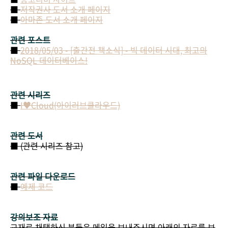
■
저작권사 도서 소개 페이지
■
아마존 도서 소개 페이지
관련 포스트
■
2018/05/03 - [출간전 책소식] - 빅 데이터 시대, 최고의
NoSQL 데이터베이스!
관련 시리즈
■
I♥Cloud(아이러브클라우드)
관련 도서
■ (관련 시리즈 참고)
관련 파일 다운로드
■
예제 코드
강의보조 자료
교재로 채택하신 분들은 메일을 보내주시면 아래의 자료를 보