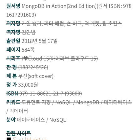
원서명
MongoDB in Action(2nd Edition)(원서 ISBN: 978
1617291609)
저자명
카일 뱅커, 피터 배컴, 숀 버크, 덕 개릿, 팀 호킨스
역자명
김인범
출판일
2018년 5월 17일
페이지
584쪽
시리즈
I♥Cloud 15(아이러브 클라우드 15)
판 형
(188*245*26)
제 본
무선(soft cover)
정 가
33,000원
ISBN
979-11-88621-21-7 (93000)
키워드
도큐먼트 지향 / NoSQL / MongoDB / 데이터베이스
/ 빅데이터
분야
데이터베이스 / NoSQL
관련 사이트
■
몽고디비 사이트