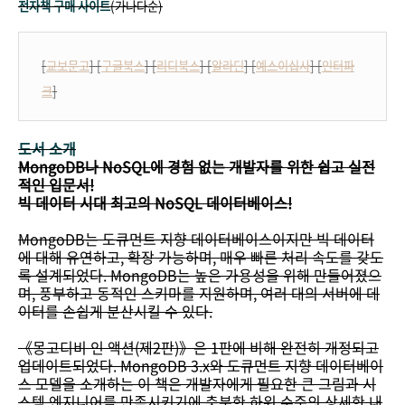
전자책 구매 사이트
(가나다순)
[
교보문고
] [
구글북스
] [
리디북스
] [
알라딘
] [
예스이십사
] [
인터파
크
]
도서 소개
MongoDB나 NoSQL에 경험 없는 개발자를 위한 쉽고 실전
적인 입문서!
빅 데이터 시대 최고의 NoSQL 데이터베이스!
MongoDB는 도큐먼트 지향 데이터베이스이지만 빅 데이터
에 대해 유연하고, 확장 가능하며, 매우 빠른 처리 속도를 갖도
록 설계되었다. MongoDB는 높은 가용성을 위해 만들어졌으
며, 풍부하고 동적인 스키마를 지원하며, 여러 대의 서버에 데
이터를 손쉽게 분산시킬 수 있다.
《몽고디비 인 액션(제2판)》은 1판에 비해 완전히 개정되고
업데이트되었다. MongoDB 3.x와 도큐먼트 지향 데이터베이
스 모델을 소개하는 이 책은 개발자에게 필요한 큰 그림과 시
스템 엔지니어를 만족시키기에 충분한 하위 수준의 상세한 내