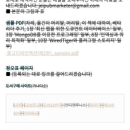
내드리겠습니다: jeipubmarketer@gmail.com
■ 본문의 그림과 표
샘플 PDF
(차례, 옮긴이 머리말, 머리말, 이 책에 대하여, 베타
리더 후기, 1장 '최신 웹을 위한 도큐먼트 데이터베이스' 일부,
3장 'MongoDB를 이용한 프로그래밍' 일부, 8장 '인덱싱과 쿼
리 최적화' 일부, 10장 'WiredTiger와 플러그형 스토리지' 일
부)
몽고디비인액션(제2판)_sample.pdf
정오표 페이지
■ (등록되는 대로 링크를 걸어드리겠습니다)
도서구매 사이트
(가나다순)
[
강컴
] [
교보문고
] [
도서11번가
] [반디앤루니스] [
알라딘
] [
예스이
십사
] [
인터파크
]