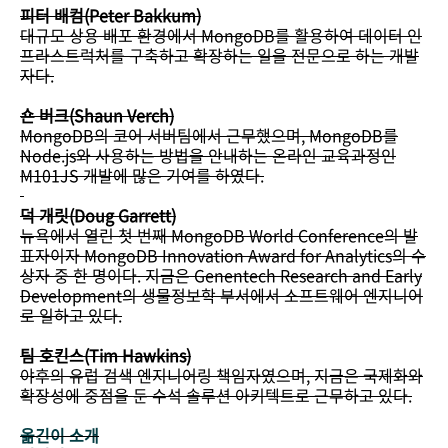
피터 배컴(Peter Bakkum)
대규모 상용 배포 환경에서 MongoDB를 활용하여 데이터 인
프라스트럭처를 구축하고 확장하는 일을 전문으로 하는 개발
자다.
숀 버크(Shaun Verch)
MongoDB의 코어 서버팀에서 근무했으며, MongoDB를
Node.js와 사용하는 방법을 안내하는 온라인 교육과정인
M101JS 개발에 많은 기여를 하였다.
덕 개릿(Doug Garrett)
뉴욕에서 열린 첫 번째 MongoDB World Conference의 발
표자이자 MongoDB Innovation Award for Analytics의 수
상자 중 한 명이다. 지금은 Genentech Research and Early
Development의 생물정보학 부서에서 소프트웨어 엔지니어
로 일하고 있다.
팀 호킨스(Tim Hawkins)
야후의 유럽 검색 엔지니어링 책임자였으며, 지금은 국제화와
확장성에 중점을 둔 수석 솔루션 아키텍트로 근무하고 있다.
옮긴이 소개