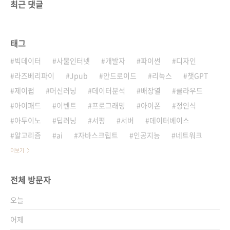
최근 댓글
태그
빅데이터
사물인터넷
개발자
파이썬
디자인
라즈베리파이
Jpub
안드로이드
리눅스
챗GPT
제이펍
머신러닝
데이터분석
배장열
클라우드
아이패드
이벤트
프로그래밍
아이폰
정인식
아두이노
딥러닝
서평
서버
데이터베이스
알고리즘
ai
자바스크립트
인공지능
네트워크
더보기
전체 방문자
오늘
어제