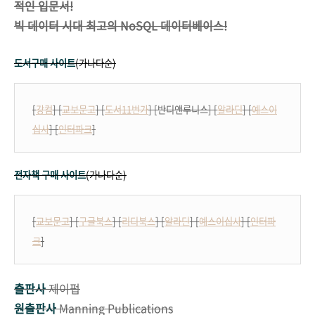
적인 입문서!
빅 데이터 시대 최고의 NoSQL 데이터베이스!
도서구매 사이트
(가나다순)
[
강컴
] [
교보문고
] [
도서11번가
] [반디앤루니스] [
알라딘
] [
예스이
십사
] [
인터파크
]
전자책 구매 사이트
(가나다순)
[
교보문고
] [
구글북스
] [
리디북스
] [
알라딘
] [
예스이십사
] [
인터파
크
]
출판사
제이펍
원출판사
Manning Publications