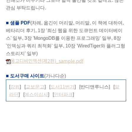
인쇄소가 비수기라 그보다 일찍 출간될 것도 같네요. 많은
관심 부탁드립니다.
■ 샘플 PDF
(차례, 옮긴이 머리말, 머리말, 이 책에 대하여,
베타리더 후기, 1장 '최신 웹을 위한 도큐먼트 데이터베이
스' 일부, 3장 'MongoDB를 이용한 프로그래밍' 일부, 8장
'인덱싱과 쿼리 최적화' 일부, 10장 'WiredTiger와 플러그형
스토리지' 일부)
몽고디비인액션(제2판)_sample.pdf
■ 도서구매 사이트
(가나다순)
[
강컴
] [
교보문고
] [
도서11번가
] [반디앤루니스] [
알
라딘
] [
예스이십사
] [
인터파크
]