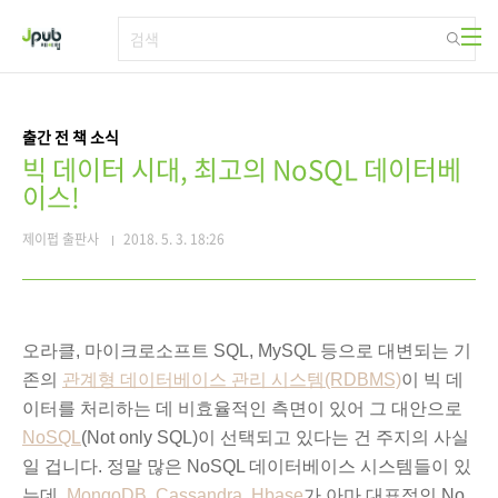
본문 바로가기
출간 전 책 소식
빅 데이터 시대, 최고의 NoSQL 데이터베
이스!
제이펍 출판사
2018. 5. 3. 18:26
오라클, 마이크로소프트 SQL, MySQL 등으로 대변되는
기
존의
관계형 데이터베이스 관리 시스템(RDBMS)
이 빅 데
이터를 처리하는 데 비효율적인 측면이 있어 그 대안으로
NoSQL
(
Not only SQL)이 선택되고 있다는 건 주지의 사실
일 겁니다. 정말 많은 N
oSQL 데이터베이스 시스템들이 있
는데,
MongoDB
,
Cassandra
,
Hbase
가 아마 대표적인 No