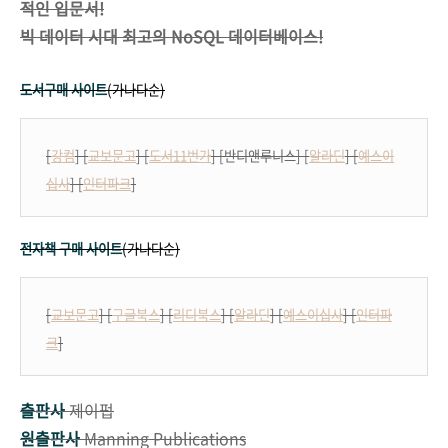
적인 입문서!
빅 데이터 시대 최고의 NoSQL 데이터베이스!
도서구매 사이트
(가나다순)
[
강컴
] [
교보문고
] [
도서11번가
] [반디앤루니스] [
알라딘
] [
예스이
십사
] [
인터파크
]
전자책 구매 사이트
(가나다순)
[
교보문고
] [
구글북스
] [
리디북스
] [
알라딘
] [
예스이십사
] [
인터파
크
]
출판사
제이펍
원출판사
Manning Publications