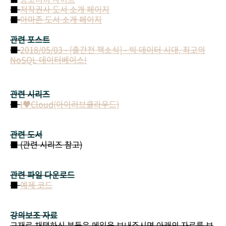
■
저작권사 도서 소개 페이지
■
아마존 도서 소개 페이지
관련 포스트
■
2018/05/03 - [출간전 책소식] - 빅 데이터 시대, 최고의
NoSQL 데이터베이스!
관련 시리즈
■
I♥Cloud(아이러브클라우드)
관련 도서
■ (관련 시리즈 참고)
관련 파일 다운로드
■
예제 코드
강의보조 자료
교재로 채택하신 분들은 메일을 보내주시면 아래의 자료를 보