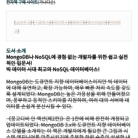
전자책 구매 사이트
(가나다순)
[
교보문고
] [
구글북스
] [
리디북스
] [
알라딘
] [
예스이십사
] [
인터파
크
]
도서 소개
MongoDB나 NoSQL에 경험 없는 개발자를 위한 쉽고 실전
적인 입문서!
빅 데이터 시대 최고의 NoSQL 데이터베이스!
MongoDB는 도큐먼트 지향 데이터베이스이지만 빅 데이터
에 대해 유연하고, 확장 가능하며, 매우 빠른 처리 속도를 갖도
록 설계되었다. MongoDB는 높은 가용성을 위해 만들어졌으
며, 풍부하고 동적인 스키마를 지원하며, 여러 대의 서버에 데
이터를 손쉽게 분산시킬 수 있다.
《몽고디비 인 액션(제2판)》은 1판에 비해 완전히 개정되고
업데이트되었다. MongoDB 3.x와 도큐먼트 지향 데이터베이
스 모델을 소개하는 이 책은 개발자에게 필요한 큰 그림과 시
스템 엔지니어를 만족시키기에 충분한 하위 수준의 상세한 내