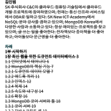
김인범
SK 주식회사 C&C의 클라우드 컴퓨팅 기술팀에서 클라우드
개발 프로젝트에 참여하였으며, 현재는 통신 인프라 서비스팀
에서 DBA로 일하고 있다. SK New ICT Academy에서
NoSQL 분야 강사를 겸하고 있으며, MongoDB Korea에서
다양한 사람과 소통하고 있다. 항상 재미있는 프로젝트를 찾고
있으며, 글 쓰는 일을 좋아한다. 전자책보다 종이책을 더 좋아
하고, 아이돌보다 문근영을 더 좋아한다.
차례
1부 시작하기
1장 최신 웹을 위한 도큐먼트 데이터베이스 3
1.1 인터넷에서 태어나다 6
1.2 MongoDB의 핵심 기능 7
1.2.1 도큐먼트 데이터 모델 7
1.2.2 애드혹 쿼리 11
1.2.3 인덱스 12
1.2.4 복제 14
1.2.5 속도와 내구성 14
1.2.6 확장 16
1.3 MongoDB 코어 서버와 툴 18
1.3.1 코어 서버 19
1.3.2 자바스크립트 셸 19