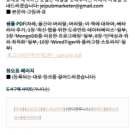
내드리겠습니다: jeipubmarketer@gmail.com
■ 본문의 그림과 표
샘플 PDF
(차례, 옮긴이 머리말, 머리말, 이 책에 대하여, 베타
리더 후기, 1장 '최신 웹을 위한 도큐먼트 데이터베이스' 일부,
3장 'MongoDB를 이용한 프로그래밍' 일부, 8장 '인덱싱과 쿼
리 최적화' 일부, 10장 'WiredTiger와 플러그형 스토리지' 일
부)
몽고디비인액션(제2판)_sample.pdf
정오표 페이지
■ (등록되는 대로 링크를 걸어드리겠습니다)
도서구매 사이트
(가나다순)
[
강컴
] [
교보문고
] [
도서11번가
] [반디앤루니스] [
알라딘
] [
예스이
십사
] [
인터파크
]