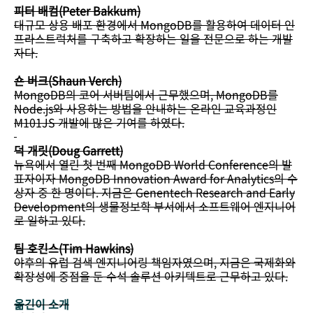
피터 배컴(Peter Bakkum)
대규모 상용 배포 환경에서 MongoDB를 활용하여 데이터 인
프라스트럭처를 구축하고 확장하는 일을 전문으로 하는 개발
자다.
숀 버크(Shaun Verch)
MongoDB의 코어 서버팀에서 근무했으며, MongoDB를
Node.js와 사용하는 방법을 안내하는 온라인 교육과정인
M101JS 개발에 많은 기여를 하였다.
덕 개릿(Doug Garrett)
뉴욕에서 열린 첫 번째 MongoDB World Conference의 발
표자이자 MongoDB Innovation Award for Analytics의 수
상자 중 한 명이다. 지금은 Genentech Research and Early
Development의 생물정보학 부서에서 소프트웨어 엔지니어
로 일하고 있다.
팀 호킨스(Tim Hawkins)
야후의 유럽 검색 엔지니어링 책임자였으며, 지금은 국제화와
확장성에 중점을 둔 수석 솔루션 아키텍트로 근무하고 있다.
옮긴이 소개