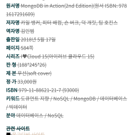
원서명
MongoDB in Action(2nd Edition)(원서 ISBN: 978
1617291609)
저자명
카일 뱅커, 피터 배컴, 숀 버크, 덕 개릿, 팀 호킨스
역자명
김인범
출판일
2018년 5월 17일
페이지
584쪽
시리즈
I♥Cloud 15(아이러브 클라우드 15)
판 형
(188*245*26)
제 본
무선(soft cover)
정 가
33,000원
ISBN
979-11-88621-21-7 (93000)
키워드
도큐먼트 지향 / NoSQL / MongoDB / 데이터베이스
/ 빅데이터
분야
데이터베이스 / NoSQL
관련 사이트
■
몽고디비 사이트