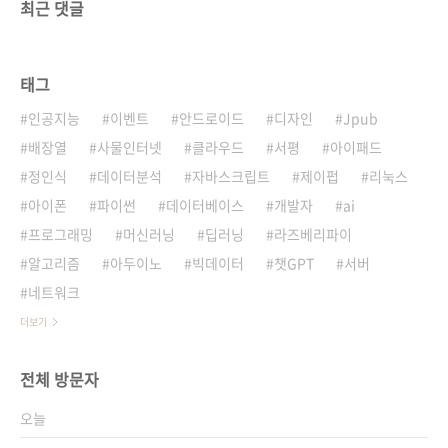
최근 댓글
태그
인공지능
이벤트
안드로이드
디자인
Jpub
배장열
사물인터넷
클라우드
서평
아이패드
정인식
데이터분석
자바스크립트
제이펍
리눅스
아이폰
파이썬
데이터베이스
개발자
ai
프로그래밍
머신러닝
딥러닝
라즈베리파이
알고리즘
아두이노
빅데이터
챗GPT
서버
네트워크
더보기
전체 방문자
오늘