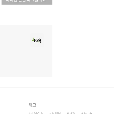
태그
빅데이터
딥러닝
서평
Jpub