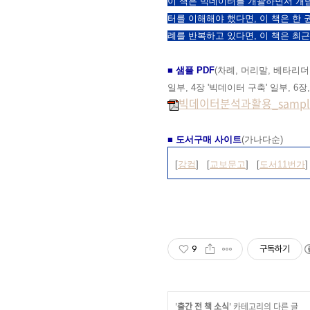
이 책은 빅데이터를 개괄하면서 개념
터를 이해해야 했다면, 이 책은 한
례를 반복하고 있다면, 이 책은 최
■ 샘플 PDF
(차례, 머리말, 베타리더
일부, 4장 '빅데이터 구축' 일부, 6
빅데이터분석과활용_sample
■ 도서구매 사이트
(가나다순)
[
강컴
] [
교보문고
] [
도서11번가
]
9
구독하기
'
출간 전 책 소식
' 카테고리의 다른 글