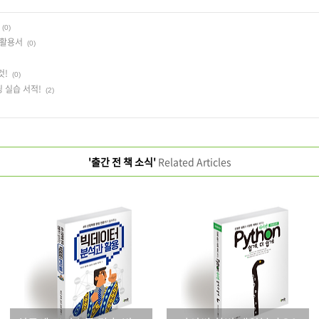
(0)
 활용서
(0)
것!
(0)
 실습 서적!
(2)
'출간 전 책 소식'
Related Articles