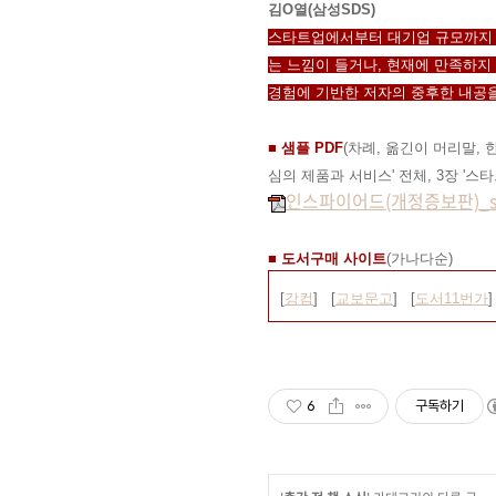
김O열(삼성SDS)
스타트업에서부터 대기업 규모까지 
는 느낌이 들거나, 현재에 만족하지
경험에 기반한 저자의 중후한 내공을
■ 샘플 PDF
(차례, 옮긴이 머리말, 
심의 제품과 서비스' 전체, 3장 '스타
인스파이어드(개정증보판)_sam
■ 도서구매 사이트
(가나다순)
[
강컴
] [
교보문고
] [
도서11번가
]
6
구독하기