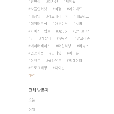
정인식
디자인
제이펍
사물인터넷
서평
아이패드
배장열
라즈베리파이
네트워크
데이터분석
아두이노
서버
자바스크립트
Jpub
안드로이드
ai
개발자
챗GPT
알고리즘
데이터베이스
머신러닝
리눅스
인공지능
딥러닝
아이폰
이벤트
클라우드
빅데이터
프로그래밍
파이썬
더보기
전체 방문자
오늘
어제