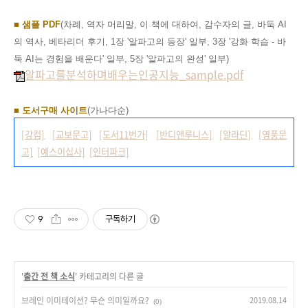
■ 샘플 PDF
(차례, 역자 머리말, 이 책에 대하여, 감수자의 글, 바둑 AI
의 역사,
베타리더 후기, 1장 '알파고의 등장' 일부, 3장 '강화 학습 - 바
둑 AI는 경험을 배운다' 일부, 5장 '알파고의 완성' 일부)
알파고를분석하며배우는인공지능_sample.pdf
■ 도서구매 사이트
(가나다순)
[강컴]
[교보문고]
[도서11번가]
[반디앤루니스]
[알라딘]
[영풍문
고]
[예스이십사]
[인터파크]
9
구독하기
'
출간 전 책 소식
' 카테고리의 다른 글
브레인 이미테이션? 무슨 의미일까요?
2019.08.14
(0)