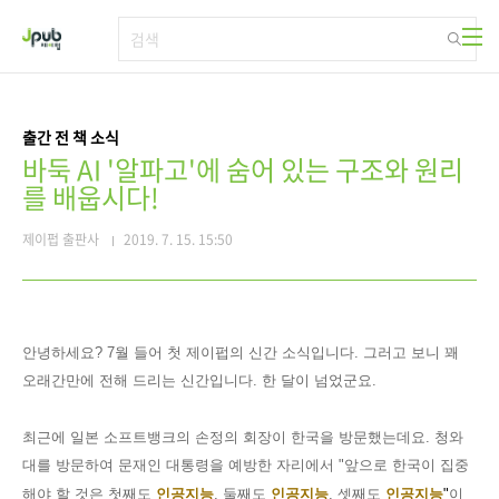
본문 바로가기
출간 전 책 소식
바둑 AI '알파고'에 숨어 있는 구조와 원리
를 배웁시다!
제이펍 출판사
2019. 7. 15. 15:50
안녕하세요
? 7
월 들어 첫 제이펍의 신간 소식입니다
.
그러고 보니 꽤
오래간만에 전해 드리는 신간입니다
.
한 달이 넘었군요
.
최근에 일본 소프트뱅크의 손정의 회장이 한국을 방문했는데요
.
청와
대를 방문하여 문재인 대통령을 예방한 자리에서 "
앞으로 한국이 집중
해야 할 것은 첫째도
인공지능
,
둘째도
인공지능
,
셋째도
인공지능
"
이