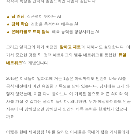
각각의 특성을 간략히 말씀드리면 다음과 같습니다
.
▲
딥 러닝
:
직관력이 뛰어난
AI
▲
강화 학습
:
경험을 축적하며 배우는
AI
▲
몬테카를로 트리 탐색
:
예측 능력을 향상시키는
AI
그리고 알파고의 차기 버전인
‘
알파고 제로
’
에 대해서도 설명합니다
.
여
기서 중요한 것은
SL
정책 네트워크와 밸류 네트워크를 통합한
‘
듀얼
네트워크
’
의 개념입니다
.
2016
년 이세돌이 알파고에 거둔
1
승은 아직까지도 인간이 바둑
AI
를
공식 대전에서 이긴 유일한 기록으로 남아 있습니다
.
당시에는 크게 와
닿지 않았는데
,
지금 다시 돌아보니 이 기록은 앞으로 더 큰 의미와 역
사를 가질 것 같다는 생각이 듭니다
.
왜냐하면
,
누가 예상하더라도 인공
지능이 더 강해졌으면 강해졌지 인간의 바둑 능력은 한계치가 있으니
까요
.
어쨌든 한때 세계랭킹
1
위를 달리던 이세돌은 국내외 젊은 기사들에게