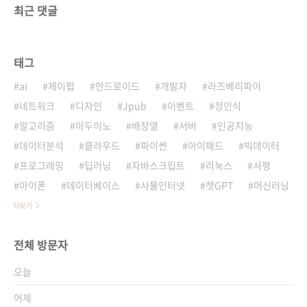
최근 댓글
태그
ai
제이펍
안드로이드
개발자
라즈베리파이
네트워크
디자인
Jpub
이벤트
정인식
알고리즘
아두이노
배장열
서버
인공지능
데이터분석
클라우드
파이썬
아이패드
빅데이터
프로그래밍
딥러닝
자바스크립트
리눅스
서평
아이폰
데이터베이스
사물인터넷
챗GPT
머신러닝
더보기
전체 방문자
오늘
어제