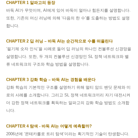
CHAPTER 1
알파고의 등장
바둑
AI
가 무엇이며
, AI
에게 있어 바둑이 얼마나 힘든지를 설명합니다
.
또한
,
기존의 머신 러닝에 의해
‘
다음의 한 수
’
를 도출하는 방법도 설명
합니다
.
CHAPTER 2
딥 러닝
–
바둑
AI
는 순간적으로 수를 떠올린다
‘
필기체 숫자 인식
’
을 사례로 들어 딥 러닝의 하나인 컨볼루션 신경망을
설명합니다
.
또한
,
두 개의 컨볼루션 신경망인
SL
정책 네트워크와 밸
류 네트워크의 구조와 학습 방법을 설명합니다
.
CHAPTER 3
강화 학습
–
바둑
AI
는 경험을 배운다
강화 학습의 기본적인 구조를 설명하기 위해 멀티 암드 밴딧 문제와 미
로의 사례를 소개합니다
.
그리고
SL
정책 네트워크끼리 자기 대전시켜
더 강한 정책 네트워크를 획득하는 알파고의 강화 학습 방법도 소개합
니다
.
CHAPTER 4
탐색
-
바둑
AI
는 어떻게 예측할까
?
2006
년에
‘
몬테카를로 트리 탐색
’
이라는 획기적인 기술이 탄생합니다
.