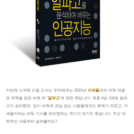
이번에 소개해 드릴 도서는 우리에게는
2016
년
이세돌
과의 바둑 대결
로 주목을 받은 바둑
AI ‘
알파고
’
에 관한 책입니다
.
최종
4
승
1
패로 알파
고가 승리했죠
.
당시 바둑에 관심 없는 사람들에게도 화제가 되었고
,
이
세돌이라는 바둑 기사를 재조명하는 계기가 되기도 했습니다
.
우선 대
략적인 내용부터 살펴볼까요
?