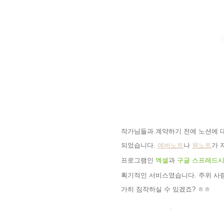
작가님들과 계약하기 전에 노션에 
되었습니다
.
에버노트
나
원노트
가 
프로그램인
엑셀
과
구글 스프레드
획기적인 서비스였습니다
.
주위 사
가히 짐작하실 수 있겠죠
?
ㅎㅎ