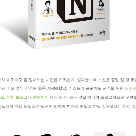
대해 이것저것 좀 알아보는 시간을 가졌는데
,
살펴볼수록 노션은 정말 말
.
잇
.
못
지닌 메모 앱의 장점은 물론
, to-do(
할일
)
리스트와 프로젝트 관리를 위한
트렐
시트
,
개인 블로그
나
홈페이지
제
작 등 이 모든 것을 하나의 프로그램으로 구현
람들에게 다음 노벨상은 노션이 받아야 한다고 떠들고 다닐 정도였으니 아직 접