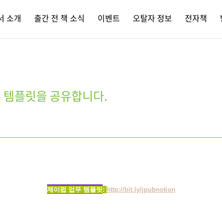
서 소개
출간 전 책 소식
이벤트
오탈자 정보
전자책
 템플릿을 공유합니다.
제이펍 업무
템플릿
:
http://bi
t.ly/jpubnotion