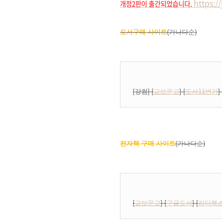
https:/
개정2판이 출간되었습니다.
도서구매 사이트
(가나다순)
[
강컴
] [
교보문고
] [
도서11번가
] 
전자책 구매 사이트
(가나다순)
[
교보문고
] [
구글도서
] [
리디북