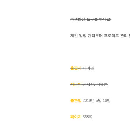
파편화된 도구를 하나로!
개인 일정 관리부터 프로젝트 관리 
출판사
제이펍
지은이
전시진, 이해봄
출판일
2019년 5월 16일
페이지
36
8쪽