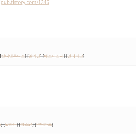
/jpub.tistory.com/1346
[
반디앤루니스
] [
알라딘
] [
예스이십사
] [
인터파크
]
스
] [
알라딘
] [
예스24
] [
인터파크
]