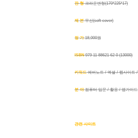
판 형
크라운변형
(170
*225
*17
)
제 본
무선(soft cover)
정 가
18,000원
ISBN
979-11-88621-62
-0
(1
3000)
키워드
에버노트
/ 엑셀
/ 웹사이트
분 야
컴퓨터 입문
/ 활용 / 앱가이드
관련 사이트