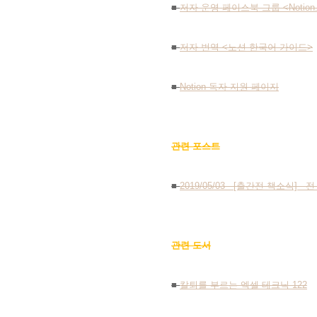
■
저자 운영 페이스북 그룹 <
Noti
■
저자 번역 <노션 한국어 가이드>
■
Notion 독자 지원 페이지
관련 포스트
■
2019/05
/03
- [출간전 책소식] - 
관련 도서
■
칼퇴를 부르는 엑셀 테크닉 122