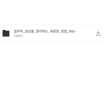
업무와_일상을_정리하는_새로운_방법_Notion_단축키_v2.pdf.zip
다운로드