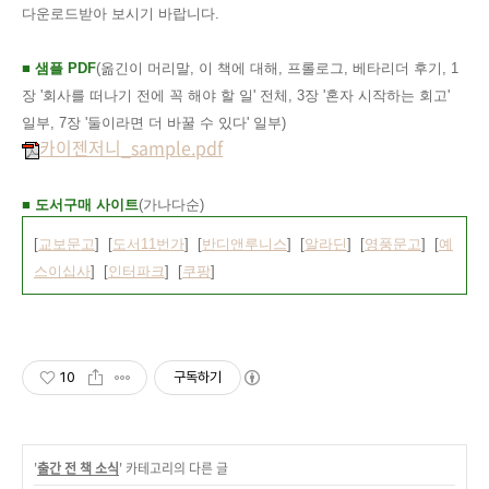
다운로드받아 보시기 바랍니다.
■ 샘플 PDF
(옮긴이 머리말, 이 책에 대해, 프롤로그, 베타리더 후기, 1
장 '회사를 떠나기 전에 꼭 해야 할 일' 전체, 3장 '혼자 시작하는 회고'
일부, 7장 '둘이라면 더 바꿀 수 있다' 일부)
카이젠저니_sample.pdf
■ 도서구매 사이트
(가나다순)
[
교보문고
] [
도서11번가
] [
반디앤루니스
] [
알라딘
] [
영풍문고
] [
예
스이십사
] [
인터파크
] [
쿠팡
]
10
구독하기
'
출간 전 책 소식
' 카테고리의 다른 글