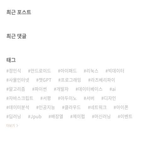
최근 포스트
최근 댓글
태그
정인식
안드로이드
아이패드
리눅스
빅데이터
사물인터넷
챗GPT
프로그래밍
라즈베리파이
알고리즘
파이썬
개발자
데이터베이스
ai
자바스크립트
서평
아두이노
서버
디자인
데이터분석
인공지능
클라우드
네트워크
아이폰
딥러닝
Jpub
배장열
제이펍
머신러닝
이벤트
더보기