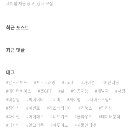
제이펍 채용 공고_상시 모집
최근 포스트
최근 댓글
태그
안드로이드
프로그래밍
Jpub
아이폰
머신러닝
데이터베이스
챗GPT
ai
인공지능
개발자
서평
배장열
빅데이터
서버
제이펍
자바스크립트
정인식
이벤트
라즈베리파이
리눅스
딥러닝
파이썬
아이패드
네트워크
클라우드
데이터분석
디자인
알고리즘
아두이노
사물인터넷