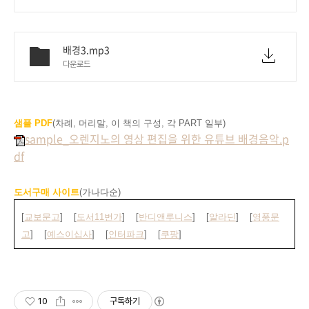
배경3.mp3
다운로드
샘플 PDF
(차례, 머리말, 이 책의 구성, 각 PART 일부)
sample_오렌지노의 영상 편집을 위한 유튜브 배경음악.p
df
도서구매 사이트
(가나다순)
[
교보문고
]
[
도서11번가
]
[
반디앤루니스
]
[
알라딘
]
[
영풍문
고
]
[
예스이십사
]
[
인터파크
]
[
쿠팡
]
10
구독하기