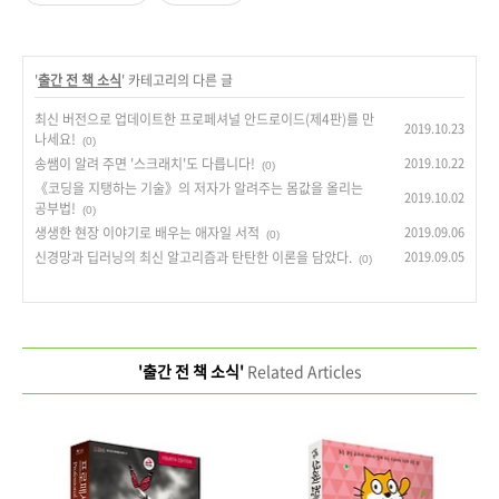
'
출간 전 책 소식
' 카테고리의 다른 글
최신 버전으로 업데이트한 프로페셔널 안드로이드(제4판)를 만
2019.10.23
나세요!
(0)
송쌤이 알려 주면 '스크래치'도 다릅니다!
2019.10.22
(0)
《코딩을 지탱하는 기술》의 저자가 알려주는 몸값을 올리는
2019.10.02
공부법!
(0)
생생한 현장 이야기로 배우는 애자일 서적
2019.09.06
(0)
신경망과 딥러닝의 최신 알고리즘과 탄탄한 이론을 담았다.
2019.09.05
(0)
'출간 전 책 소식'
Related Articles