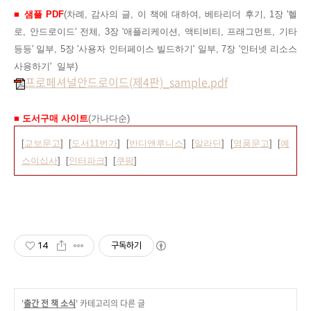
■ 샘플 PDF
(차례, 감사의 글, 이 책에 대하여, 베타리더 후기, 1장 '헬
로, 안드로이드' 전체, 3장 '
애플리케이션, 액티비티, 프래그먼트, 기타
등등
' 일부, 5장 '
사용자 인터페이스 빌드하기
' 일부, 7장 '
인터넷 리소스
사용하기
' 일부)
프로페셔널안드로이드(제4판)_sample.pdf
■ 도서구매 사이트
(가나다순)
[
교보문고
] [
도서11번가
]
[
반디앤루니스
]
[
알라딘
] [
영풍문고
] [
예
스이십사
] [
인터파크
] [
쿠팡
]
14
구독하기
'
출간 전 책 소식
' 카테고리의 다른 글