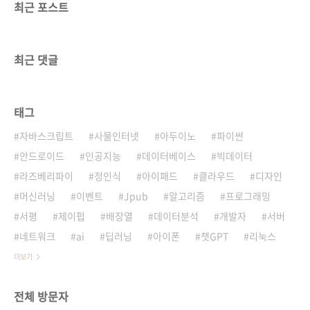
최근 포스트
최근 댓글
태그
자바스크립트
사물인터넷
아두이노
파이썬
안드로이드
인공지능
데이터베이스
빅데이터
라즈베리파이
정인식
아이패드
클라우드
디자인
머신러닝
이벤트
Jpub
알고리즘
프로그래밍
서평
제이펍
배장열
데이터분석
개발자
서버
네트워크
ai
딥러닝
아이폰
챗GPT
리눅스
더보기
전체 방문자