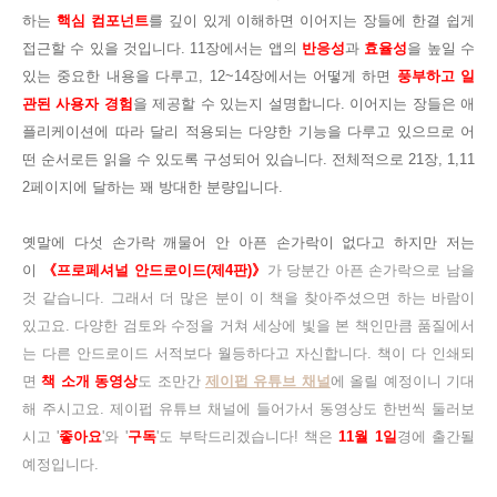
하는
핵심 컴포넌트
를 깊이 있게 이해하면 이어지는 장들에 한결 쉽게
접근할 수 있을 것입니다. 11장에서는 앱의
반응성
과
효율성
을 높일 수
있는 중요한 내용을 다루고, 12~14장에서는 어떻게 하면
풍부하고 일
관된 사용자 경험
을 제공할 수 있는지 설명합니다. 이어지는 장들은 애
플리케이션에 따라 달리 적용되는 다양한 기능을 다루고 있으므로 어
떤 순서로든 읽을 수 있도록 구성되어 있습니다. 전체적으로
21장, 1,11
2페이지에 달하는 꽤 방대한 분량입니다.
옛말에 다섯 손가락 깨물어 안 아픈 손가락이 없다고 하지만 저는
이
《프로페셔널 안드로이드(제4판)》
가 당분간 아픈 손가락으로 남을
것 같습니다. 그래서 더 많은 분이 이 책을 찾아주셨으면 하는 바람이
있고요. 다양한 검토와 수정을 거쳐 세상에 빛을 본 책인만큼 품질에서
는 다른 안드로이드 서적보다 월등하다고 자신합니다. 책이 다 인쇄되
면
책 소개 동영상
도 조만간
제이펍 유튜브 채널
에 올릴 예정이니 기대
해 주시고요. 제이펍 유튜브 채널에 들어가서 동영상도 한번씩 둘러보
시고
'
좋아요
'
와
'
구독
'
도 부탁드리겠습니다! 책은
11월 1일
경에 출간될
예정입니다.