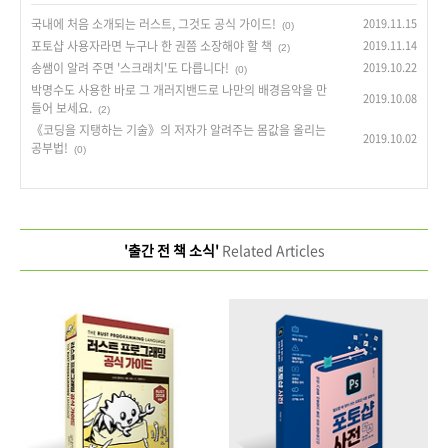
국내에 처음 소개되는 러스트, 그것도 공식 가이드!
2019.11.15
(0)
포토샵 사용자라면 누구나 한 권쯤 소장해야 할 책
2019.11.14
(2)
송쌤이 알려 주면 '스크래치'도 다릅니다!
2019.10.22
(0)
박명수도 사용한 바로 그 개러지밴드로 나만의 배경음악을 만
2019.10.08
들어 보세요.
(2)
《코딩을 지탱하는 기술》의 저자가 알려주는 몸값을 올리는
2019.10.02
공부법!
(0)
'출간 전 책 소식'
Related Articles