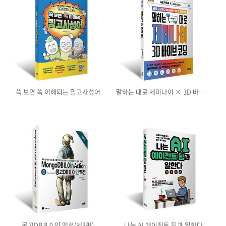
쓱 보면 쏙 이해되는 밈고사성어
말하는 대로 제미나이 × 3D 바이브
코딩
몽고DB 8.0 인 액션(제3판)
나는 AI 에이전트 팀과 일한다