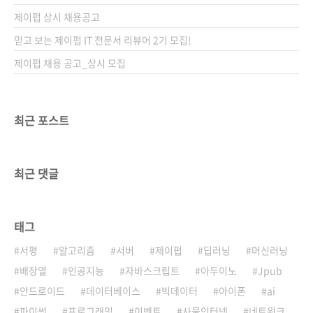
제이펍 상시 채용공고
믿고 보는 제이펍 IT 전문서 리뷰어 2기 모집!
제이펍 채용 공고_상시 모집
최근 포스트
최근 댓글
태그
서평
알고리즘
서버
제이펍
딥러닝
머신러닝
배장열
인공지능
자바스크립트
아두이노
Jpub
안드로이드
데이터베이스
빅데이터
아이폰
ai
파이썬
프로그래밍
이벤트
사물인터넷
네트워크