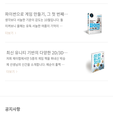
패턴과 모범 사례로 익히는 실용적 게임 개발법
고, 오로지 저 자신과 게임 캐릭터만 남습니다.
지은이 데이비드 바론 옮긴이 구진수 감수자 (없
이런 게임을 만들고 계신 여러분, 정말 멋져요!
파이썬으로 게임 만들기, 그 첫 번째
음) 시리즈 (없음) 출판일 2022. 10. 31 페이지
게임 중의 게임, 레이싱 게임 하지만, 게임을 만
이야기(입문편)
생각보다 서늘한 기운이 감도는 10월입니다. 돌
216쪽 판 형 46배판변형(188*245*1..
들다 보면 힘들어지는 순간이 오기 마련이에요.
이켜보니 올해는 유독 서늘한 여름이 기억이 나
열심히 코드를 짰는데 과거에 썼던 코드가 이해
는데요. 가을이 되어서도 평상시보다 쌀쌀한 가
더보기
되지 않거나, 항상 같은 패턴만 도돌이표처럼 반
을 같다는 느낌이 듭니다. 오늘 소개해 드릴 책은
복하는 것이 싫증 날 수도 있겠죠. 포기하면 안
파이썬으로 다양한 게임을 만들어 보는 책입니
돼요! 미래의 나, 혹은 동료를 위해 가독성 좋고
다. 총 두 권으로 구성되어 있고 오늘 소개해 드
최신 유니티 기반의 다양한 2D/3D
깔끔하면서 효율적인 코드를 만들고 싶으신가
릴 책은 전편인 입문편입니다. 후편인 실전편도
게임을 만들자!
저희 제이펍에서만 5종의 게임 책을 펴내신 박승
요? 필요한 곳에 적절한 패턴을 사용하고 싶으신
곧 출간될 예정입니다. 이 책의 저자 히로세 츠요
제 선생님의 신간을 소개합니다. 예순이 훌쩍 넘
가요? 그런 여러분을 위해 게임 디자인 패턴 책
시는 현직에서 게임을 기획하고 개발하는 25년
은 연세임에도 여전히 활발한 강의와 개발을 계
더보기
을 준비했습..
차 게임 크리에이터로 주로 남코(Namco)와 세
속해오고 계신데요. 오늘 소개할 책은 근 5년 만
가(Sega)의 게임 개발에 참여해 왔습니다. 또한,
에 새롭게 펴내는 유니티 서적입니다. 기존에 펴
많은 마니아 층을 가진 켐코(Kemco)와 손잡고
낸 5종의 게임 서적들도 많이 판매되었지만, 이
여러 롤플레잉 게임을 개발했습니다. 그렇다면
번에는 최신 유니티 버전인 2018을 기준으로
입문편에서는 어떤 게임을 만드는지 알아볼까
2D/3D 게임, 특히 최근의 흐름에 맞춰 2D 모바
요? 미로 게임 블록 낙하 게임 RPG(롤플레잉 게
일용 게임 제작에 포커스를 맞춘 책이라 많은 독
공지사항
임) ..