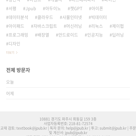
서평
Jpub
아두이노
챗GPT
아이폰
데이터분석
클라우드
사물인터넷
빅데이터
아이패드
자바스크립트
머신러닝
리눅스
제이펍
프로그래밍
배장열
안드로이드
인공지능
딥러닝
디자인
더보기
전체 방문자
오늘
어제
10881 경기도 파주시 회동길 159 3층
사업자등록번호: 218-81-72574
교재 검토: textbook@jpub.kr | 독자 문의: help@jpub.kr | 투고: submit@jpub.kr | 주문
및 계산서: jpub@jpub.kr