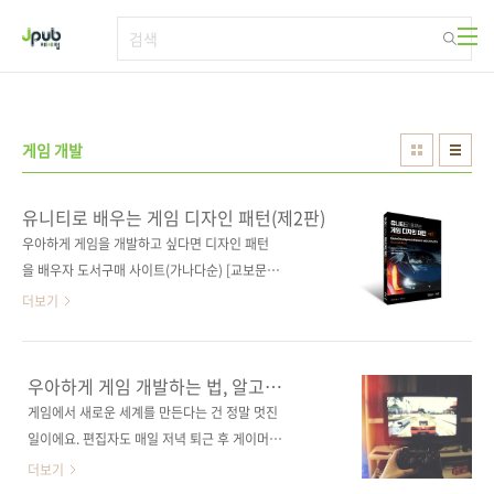
본문 바로가기
게임 개발
유니티로 배우는 게임 디자인 패턴(제2판)
우아하게 게임을 개발하고 싶다면 디자인 패턴
을 배우자 도서구매 사이트(가나다순) [교보문
고] [도서11번가] [알라딘] [예스이십사] [인터파
더보기
크] [쿠팡] 전자책 구매 사이트(가나다순) 교보문
고 / 구글북스 / 리디북스 / 알라딘 / 예스이십사
출판사 제이펍 저작권사 Packt Publishing 원
우아하게 게임 개발하는 법, 알고
서명 Game Development Patterns with
계시나요?
게임에서 새로운 세계를 만든다는 건 정말 멋진
Unity 2021, 2nd Edition (ISBN
일이에요. 편집자도 매일 저녁 퇴근 후 게이머로
9781800200814) 도서명 유니티로 배우는 게
서 새로운 세계를 즐긴답니다. 게임을 켜면 마감
더보기
임 디자인 패턴(제2판) 부제 소프트웨어 디자인
이 얼마 안 남았다는 압박과 현실은 날아가 버리