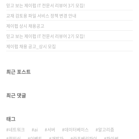
자분이 찾기를 기대해 봅니다. 앞부분은 게임과
믿고 보는 제이펍 IT 전문서 리뷰어 3기 모집!
유니티에 대한 기본적인 소개와 책을 따라 하기
위한 필수 기술들을 익히도록 하고, 이어
교재 검토용 파일 서비스 정책 변경 안내
Snake, Jumping Owl, Space Adventure,
제이펍 상시 채용공고
Sliding Puzzle 게임 프로젝트를 책과 함께 따
믿고 보는 제이펍 IT 전문서 리뷰어 2기 모집!
라 하며 배울 수 있도록 구성하였..
제이펍 채용 공고_상시 모집
최근 포스트
최근 댓글
태그
네트워크
ai
서버
데이터베이스
알고리즘
정인식
이벤트
개발자
라즈베리파이
파이썬