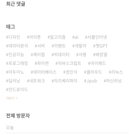
최근 댓글
태그
디자인
아이폰
알고리즘
ai
사물인터넷
데이터분석
서버
이벤트
개발자
챗GPT
인공지능
제이펍
빅데이터
서평
배장열
프로그래밍
파이썬
자바스크립트
아이패드
아두이노
데이터베이스
정인식
클라우드
리눅스
딥러닝
네트워크
라즈베리파이
Jpub
머신러닝
안드로이드
더보기
전체 방문자
오늘