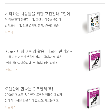
교를 통해 러스트에 대해 미처 몰랐던 부분을 발
면서 러스트를 배우는 바로 그 책, 《파이썬과 비
견할 수 있다. 도서 구매 사이트(가나다순) [교보
교하며 배우는 러스트 프로그래밍》입니다. 파
시작하는 사람들을 위한 고진감래 C언어
문고] [도서11번가] [알라딘] [예스이십사]
이썬은 간결한 문법 덕분에 폭넓게 인기 있는 언
이 책은 현재 절판입니다. 그간 읽어주신 분들께
[인터파크] [쿠팡] 전자책 구매 사이트(가나다
어이고, 러스트는 조금 어렵지만 고성능 프로그
감사드립니다. 쉽고 명쾌한 설명, 유용한 연습문
순) 교보문고 / 구글북스 / 리디북스 / 알라..
램을 구현할 수 있어 가장 사랑받는 언어입니다.
제, 난공불락 포인터까지 정복할 수 있는 명품 C
더보기
그러나 빠른 속도를 위해 파이썬 패키지(자바스
언어 입문서!일본 아마존 C 언어 분야 베스트셀
크립트 패키지까지도)를 러스트로 대체하려
러! 출판사 제이펍원출판사 秀和システム원서
는 분야가 많아지고 있는 상황에서, 파이썬 개발
명 苦しんで覚えるC言語(원서 ISBN:
C 포인터의 이해와 활용: 메모리 관리의
자분들 중에는 진입장벽이 높다고 생각하여 발
9784798030142)저자명 MMGames역자명
핵심 기술
그동안 읽어주신 분들께 감사드립니다. 이 책은
을 들이기를 망설이는 분들이 많은 것으로 압니
박윤미, 박상욱출판일 2016년 11월 30일페이
현재 절판되었습니다. 포인터와 메모리에 관한
다. 기출간된 다른 러스트 책들이 어렵다고 생각
지 472쪽시리즈 (없음)판 형 크라운판 변형
포괄적이고도 광범위한 이해를 제공한다! 포인
더보기
했다면 이 책이 최적의 선택지입니..
(170*225*23)제 본 무선(soft cover)정 가
터의 강력함과 유연함으로 C 언어 완벽 마스터!
24,000원ISBN 979-11-85890-63-0 (93000)
출판사 제이펍 원출판사 O’Reilly 원서명
키워드 프로그래밍 / C 언어 / C 프로그래밍 / 변
Understanding and Using C Pointers (원서
오랜만에 만나는 C 포인터 책!
수 / 함수 / 문자열 / 포인터분야 프로그래밍 / C
ISBN: 9781449344184) 저자명 리차드 리스
2000년대 초중반, C 언어 포인터 책들이 개발자
언어 관련 사이트■ 아마존 재팬 도서 소개 페이
(Richard Reese) 역자명 조인중, 강성용 출판
들에게 각광을 받은 적이 있었죠. 지금은 학교에
지■ 원출판사..
일 2013년 12월 20일 페이지 288쪽 판 형 46
서 자바를 비롯한 객체지향 언어를 많이 가르치
더보기