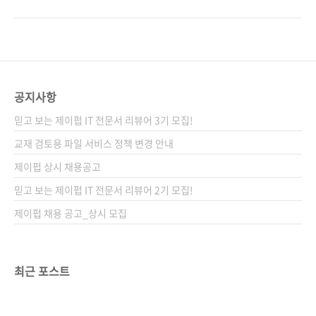
배판 변형(188*245), 반양장(soft cover) 정 가
지만, 그 당시만 해도 기본 랭귀지 교육은 C 언어
24,000원 ISBN 978-89-94506-79-1
가 단언컨대 대세였죠. 그래서 컴퓨터 관련학과
(93000) 키워드 메모리 관리 / 포인터 / 동적 포
나 공대 계열 학생이라면 대부분이 C 언어를 배
인터 / 함수 / 배열 / 문자열 / 구조체 분야 프로
우고 사회에 진출하게 되었는데, 그중 상당수가
그래밍 언어 / C..
메모리 관리를 담당하는 포인터 개념을 제대로
이해하지 못해 C를 포기하거나 어려워했었던 것
공지사항
같습니다. 그러던 차에 당시 좋은 포인터 책들이
믿고 보는 제이펍 IT 전문서 리뷰어 3기 모집!
나와 학생들과 개발자들의 갈증이 어느 정도 해
갈이 되었던 기억이 납니다. 이참에 우리나라에
교재 검토용 파일 서비스 정책 변경 안내
출간되었던 C 포인터 책들을 추억 삼아 열거해
제이펍 상시 채용공고
봅니다.(출간순) C/C++ 개발자를 위한 포인터
믿고 보는 제이펍 IT 전문서 리뷰어 2기 모집!
실무 KIN(2006년)(절판)열혈강의 C 포인터
(200..
제이펍 채용 공고_상시 모집
최근 포스트