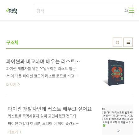
본문 바로가기
구조체
파이썬과 비교하며 배우는 러스트
프로그래밍
파이썬 개발자를 위한 유일무이한 러스트 입문
서 이 책은 파이썬 코드와 러스트 코드를 비교하
면서 차이점과 유사점을 발견하고, 러스트를 쉽
더보기
게 이해하도록 도와준다. 파이썬을 모르더라도
친절한 설명으로 러스트의 타입 시스템, 함수, 클
로저, 매크로 등 기본 개념을 빠르게 익힐 수 있
파이썬 개발자인데 러스트 배우고 싶어요
으며, 파이썬에 익숙하다면 러스트의 소유권과
러스트를 찍먹해볼까 말까 고민하셨던 전국의
제네릭, 트레이트, 멀티스레딩, 테스트 등 고급
파이썬 개발자 여러분, 드디어 이 책이 출간되었
개념을 확실히 이해하는 데 도움이 될 것이다. 러
습니다. 파이썬 개발자를 위한 유일무이한 러스
더보기
스트를 사용해본 개발자라면 다른 언어와의 비
트 입문서, 파이썬 코드와 러스트 코드를 비교하