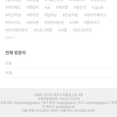
아이패드
챗GPT
ai
제이펍
정인식
Jpub
머신러닝
파이썬
딥러닝
인공지능
데이터베이스
아두이노
아이폰
데이터분석
서버
클라우드
라즈베리파이
프로그래밍
서평
안드로이드
더보기
전체 방문자
오늘
어제
10881 경기도 파주시 회동길 159 3층
사업자등록번호: 218-81-72574
교재 검토: textbook@jpub.kr | 독자 문의: help@jpub.kr | 투고: submit@jpub.kr | 주문
및 계산서: jpub@jpub.kr
대표 전화: 070-8201-9010 | 대표 팩스: 02-6280-0405