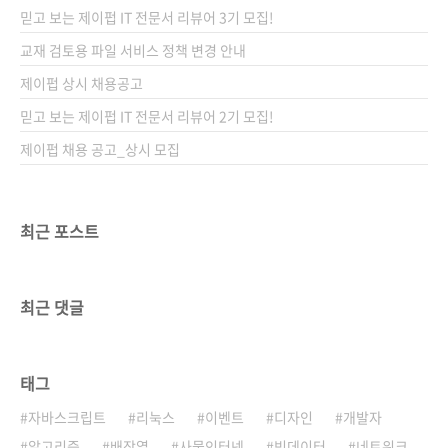
다. 그리고 "AI가 인류 역사상 최대 수준의 혁명
믿고 보는 제이펍 IT 전문서 리뷰어 3기 모집!
을 불러올 것"이란 전망도 내놓았습니다. 그동안
제이펍에서는 적지 않은 수의 인공지능 도서를
교재 검토용 파일 서비스 정책 변경 안내
출간했습니다. 하지만 인공지능이 대세가 된 만
제이펍 상시 채용공고
큼 그 속도를 늦출 수는 없겠죠? 네. 제이펍의 인
믿고 보는 제이펍 IT 전문서 리뷰어 2기 모집!
공지능 도서는 현재진행형입니다. 이번에 소개
해 드릴 도서는 ..
제이펍 채용 공고_상시 모집
최근 포스트
최근 댓글
태그
자바스크립트
리눅스
이벤트
디자인
개발자
알고리즘
배장열
사물인터넷
빅데이터
네트워크