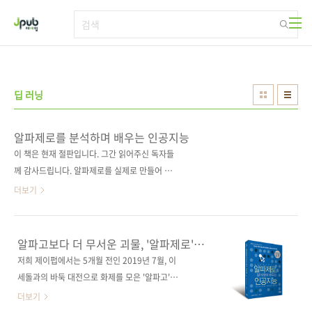
본문 바로가기
딥 러닝
알파제로를 분석하며 배우는 인공지능
이 책은 현재 절판입니다. 그간 읽어주신 독자들
께 감사드립니다. 알파제로를 실제로 만들어 보
면서 배우는 인공지능!Google Colaboratory
더보기
기반의 손쉬운 테스트 환경! 도서구매 사이트(가
나다순)[교보문고] [도서11번가] [반디앤루니
스] [알라딘] [영풍문고] [예스이십사] [인터파
알파고보다 더 무서운 괴물, '알파제로'의
크] [쿠팡] 전자책 구매 사이트(가나다순)[교보문
모든 것!
저희 제이펍에서는 5개월 전인 2019년 7월, 이
고] [구글북스] [리디북스] [알라딘] [예스이십
세돌과의 바둑 대전으로 화제를 모은 '알파고'의
사] [인터파크] 출판사 제이펍원출판사 Born
알고리즘과 인공지능 프로그래밍을 다룬 《알파
더보기
Digital원서명 AlphaZero 深層学習・強化学
고를 배우며 분석하는 인공지능》을 출간했습니