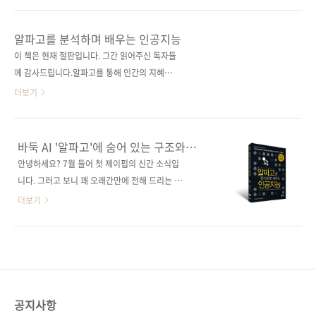
習・探索人工知能プログラミング実践入門
다. 오늘은 알파고보다 한층 더 발전하고 진화한
(원서 ISBN: 9784862464507)저자명 후루카
소위 알파고 3.0 버전, '알파제로'에 관한 도서를
알파고를 분석하며 배우는 인공지능
와 히데카즈역자명 김연수출판일 2019년 12월
소개해 드립니다! 알파제로에 관해서 국내 최초
이 책은 현재 절판입니다. 그간 읽어주신 독자들
30일페이지 396쪽시리즈 I♥A.I. 22(제이펍의
로 출간되는 번역서입니다. 《알파제로를 배우
께 감사드립니다.알파고를 통해 인간의 지혜를
인공지능 시리즈 22)판 형 ..
며 분석하는 인공지능: 딥 러닝, 강화 학습, 탐색
넘어선 한 수의 비밀을 탐구한다! 도서구매 사이
더보기
으로 배우는 인공지능 프로그래밍》 우선 알파
트(가나다순)[강컴] [교보문고] [도서11번가]
제로의 탄생 배경을 간락히 알아볼까요? 알파제
[반디앤루니스] [알라딘] [영풍문고] [예스이십
로의 전신 알파고는 핸디캡이 주어지지 않은 상
사] [인터파크] 전자책 구매 사이트(가나다순)[교
바둑 AI '알파고'에 숨어 있는 구조와
태에서 프로 바둑 기사에게 승리를 거둔 최초의
보문고] [구글북스] [리디북스] [알라딘] [예스이
원리를 배웁시다!
안녕하세요? 7월 들어 첫 제이펍의 신간 소식입
게임 AI입니다. 대표적으로 2016년 3월에 세계
십사] [인터파크] 출판사 제이펍원출판사
니다. 그러고 보니 꽤 오래간만에 전해 드리는 신
챔피언 8회 우승 기록을 보유한 이세돌 9단에게
SHOEISHA원서명 最強囲碁AI アルファ碁 解
간입니다. 한 달이 넘었군요. 최근에 일본 소프트
더보기
4승 1패..
体新書 増補改訂版(원서 ISBN:
뱅크의 손정의 회장이 한국을 방문했는데요. 청
9784798157771)저자명 오츠키 토모시역자명
와대를 방문하여 문재인 대통령을 예방한 자리
정인식출판일 2019년 7월 25일페이지 332쪽
에서 "앞으로 한국이 집중해야 할 것은 첫째도
시리즈 I♥A.I. 17(제이펍의 인공지능 시리즈
인공지능, 둘째도 인공지능, 셋째도 인공지능"이
17)판 형 170*225*17제 본 무선(soft cover)
라며 교육·정책·투자·예산 등 각 분야에서 전폭
정 가 26,000원ISBN 97..
적인 AI 육성책을 마련해야 한다고 조언했습니
공지사항