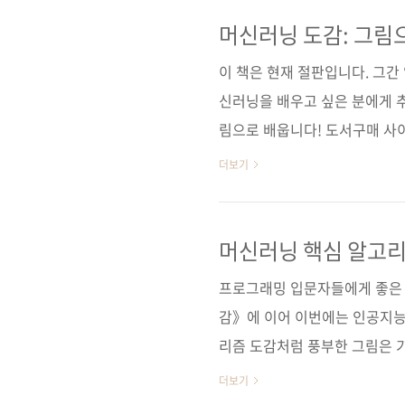
은 216쪽) 분량이긴 합니다만
워크를 이용한 딥러닝 웹 개발)
머신러닝 도감: 그림
요한 수학 이론은 최소화하였고
이 책은 현재 절판입니다. 그
제작해 보면서 딥러닝의 기술을 
신러닝을 배우고 싶은 분에게 
림으로 배웁니다! 도서구매 사이
[알라딘] [영풍문고] [예스이십
더보기
보문고] [구글북스] [리디북스]
사 쇼에이샤(翔泳社)원서명 機械学
바 신야, 스기야마 아세이, 데
머신러닝 핵심 알고리
지 260쪽시리즈 I♥A.I. 21(아
프로그래밍 입문자들에게 좋은 
감》에 이어 이번에는 인공지능
리즘 도감처럼 풍부한 그림은 
제공하고 있어서 구글 콜랩 등을
더보기
급한 분들에는 안성맞춤의 책이 