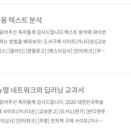
학습 분야에서는 선형 회귀, 정규화, 로지스틱 회귀, 서
신(커널 기법), 나이브 베이즈 분류, 랜덤 포레스트, 신경
용 텍스트 분석
리즘) 등 총 9개의 알고리즘을, 비지도 학습 분야에서는
간 읽어주신 독자들께 감사드립니다.텍스트 분석에 파이썬
는 방법을 배워보자! 도서구매 사이트(가나다순)[교보
스] [알라딘] [영풍문고] [예스이십사] [인터파크] [쿠
 애플리케이션을 직접 만들며 배운다!파이썬 라이브러리로
 응용 테크닉! 출판사 제이펍원출판사 O'reilly원서명
 with Python저자명 벤자민 벵포트, 레베카 빌브로, 토니 오제
11월 29일페이지 392쪽시리즈 I♥A.I. 20(제이펍의
뉴럴 네트워크와 딥러닝 교과서
형(188*245*19.8)제 본 무선(so..
 읽어주신 독자들께 감사드립니다. 2020 대한민국학술
 사이트(가나다순) [교보문고] [도서11번가] [반디앤루
예스이십사] [인터파크] [쿠팡] 전자책 구매 사이트(가나다
디북스] [알라딘] [예스24] [인터파크] 신경망의 기초부터