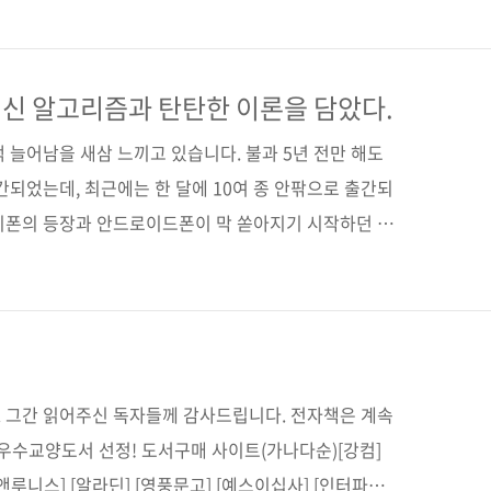
한 새로운 인공지능 교과서! 출판사 제이펍 저작권사
orks and Deep Learning: A Textbook(원서 ISBN:
루 C. 아가르왈 역자명 류광 출판일 2019년 9월 17일 페
신 알고리즘과 탄탄한 이론을 담았다.
(제이펍의 인공..
 늘어남을 새삼 느끼고 있습니다. 불과 5년 전만 해도
간되었는데, 최근에는 한 달에 10여 종 안팎으로 출간되
 아이폰의 등장과 안드로이드폰이 막 쏟아지기 시작하던 시
듯합니다. 그만큼 IT 업계에서 관심이 많은 주제인 것 같
공지능 서적을 꾸준히 펴낼 계획을 갖고 있습니다. 《패
학습》 등 AI 분야의 굵직한 이론서를 비롯해 지금까
간했었는데요. 이번에 그 라인업을 한층 더 강화시켜 줄 책
과 심층학습: 뉴럴 네트워크와 딥러닝 교과서》입니다.
 그간 읽어주신 독자들께 감사드립니다. 전자책은 계속
 우수교양도서 선정! 도서구매 사이트(가나다순)[강컴]
앤루니스] [알라딘] [영풍문고] [예스이십사] [인터파크]