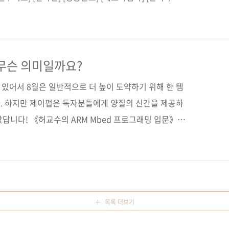
문고] [구글도서] [리디북스] [알라딘] [예스24] [인
평행이론으로 풀어본 인공지능 입문서 출판사 제이펍저
 22일페이지 224쪽시리즈 I♥A.I. 18(제이펍의 인공지
제 본 무선(soft cover)정 가 18,000원ISBN 979-11-
무슨 의미일까요?
인공지능 / 뉴런 / 머신러닝 /..
 있어서 8월은 일반적으로 더 높이 도약하기 위해 한 템
. 하지만 제이펍은 독자분들에게 양질의 신간을 제공하
답니다! 《허교수의 ARM Mbed 프로그래밍 입문》에
간을 소개해 드립니다. 《브레인 이미테이션: 인간을 모방
뉴럴 네트워크》 제목인 '브레인 이미테이션'에서 무엇이
션은 바로 우리의 뇌를 모방한 뉴럴 네트워크, 바로 인
서는 인공지능의 개념과 특성을 우리 두뇌와의 평행이론
. 그렇다면 왜 '두뇌'일까요? 간단합니다. 바로 뉴럴넷
목록 더보기
학 모델이 ..