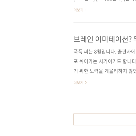
전자책 구매 사이트(가나다순)[교보
더보기
터파크]뇌와 뉴럴 네트워크의 
자명 이주완출판일 2019년 8월
능 시리즈 18)판 형 170*225*14
브레인 이미테이션? 
88621-67-5(03000)키워드 
푹푹 찌는 8월입니다. 출판사에
포 쉬어가는 시기이기도 합니다
기 위한 노력을 게을리하지 않았
이은 제이펍 8월의 두 번째 신
더보기
한 인공지능, 두뇌를 모방한 
느껴지시나요? 브레인 이미테이
공지능을 의미합니다. 이 책에
을 통해 쉽게 풀어서 설명합니다
은 머릿속에서 떠오른 단순한 수