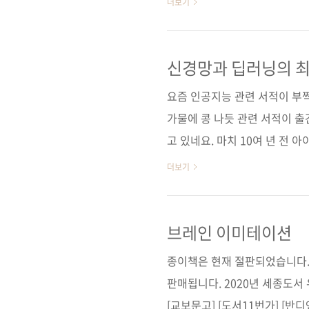
더보기
고급 주제까지 체계적으로 정리
Springer 원서명 Neural Netw
9781617293528) 저자명 차
신경망과 딥러닝의 최
이지 760쪽 시리즈 I♥A.I. 19
요즘 인공지능 관련 서적이 부쩍
가물에 콩 나듯 관련 서적이 출
고 있네요. 마치 10여 년 전
점의 모바일 서적 시장을 보는 
더보기
습니다. 저희 제이펍에서도 인
턴인식과 머신러닝》이나 《심층
지 20여 종의 관련 서적을 출
브레인 이미테이션
이 출간됩니다. 바로 《신경망
종이책은 현재 절판되었습니다.
원제는 《Neural Network..
판매됩니다. 2020년 세종도서
[교보문고] [도서11번가] [반디