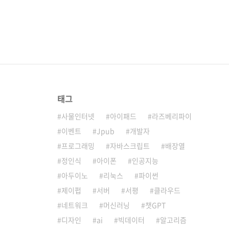
태그
사물인터넷
아이패드
라즈베리파이
이벤트
Jpub
개발자
프로그래밍
자바스크립트
배장열
정인식
아이폰
인공지능
아두이노
리눅스
파이썬
제이펍
서버
서평
클라우드
네트워크
머신러닝
챗GPT
디자인
ai
빅데이터
알고리즘