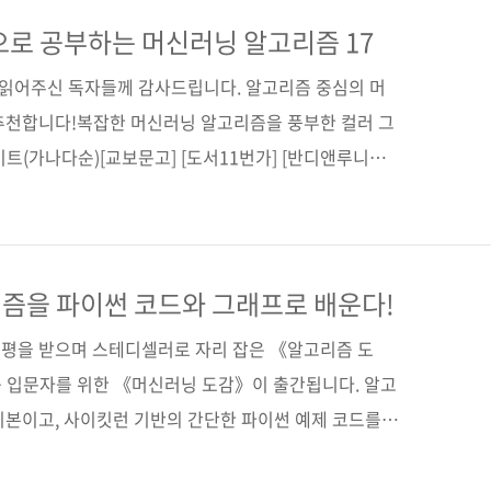
, 《딥러닝 인 더 브라우저》(부제: 자바스크립트 프레임
에는 적잖은 내용이 담겨 있습니다. 책을 이해하는 데 필
으로 공부하는 머신러닝 알고리즘 17
, 다양한 딥러닝 모델을 사용한 애플리케이션을 실제로
간 읽어주신 독자들께 감사드립니다. 알고리즘 중심의 머
..
추천합니다!복잡한 머신러닝 알고리즘을 풍부한 컬러 그
트(가나다순)[교보문고] [도서11번가] [반디앤루니스]
사] [인터파크] [쿠팡] 전자책 구매 사이트(가나다순)[교
 [알라딘] [예스이십사] [인터파크] 출판사 제이펍저작권
習図鑑(원서 ISBN: 9784798155654)저자명 아키
라다 마나부역자명 이중민출판일 2019년 12월 19일페이
즘을 파이썬 코드와 그래프로 배운다!
이러브 인공지능 21)판 형 170*225*13.1제 본 무선(..
평을 받으며 스테디셀러로 자리 잡은 《알고리즘 도
 입문자를 위한 《머신러닝 도감》이 출간됩니다. 알고
기본이고, 사이킷런 기반의 간단한 파이썬 예제 코드를
 통해 바로 입력하고 결과를 확인할 수 있습니다. 성격
될 것 같습니다. ㅎㅎ 이 책에는 총 17개의 머신러닝 알