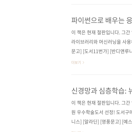
고리즘을 소개하고 있는데, 지도
포트 벡터 머신, 서포트 벡터 머
파이썬으로 배우는 응
망, kNN(k-최근접 이웃 알고
이 책은 현재 절판입니다. 그
PCA(주성분 분석), LSA(잠..
라이브러리와 머신러닝을 사용하
문고] [도서11번가] [반디앤루니
팡] 텍스트 인식(언어 인식)
더보기
학습하는 자연어 처리와 머신러닝
Applied Text Analysis
다역자명 박진수출판일 2019년 
신경망과 심층학습: 
인공지능 시리즈 20)판 형 46배판변
이 책은 현재 절판입니다. 그간
원 우수학술도서 선정! 도서구매
니스] [알라딘] [영풍문고] [
순) [교보문고] [구글도서] [리