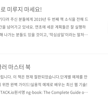
979-11-88621-49-1(93000)키워드 리액트 / 리덕스 / 자
/ 프런트엔드분야 웹 프로그래밍 / 자바스크립트 도서구
로 미루지 마세요!
고] [도서11번가] [..
다려 주신 분들에게 2019년 두 번째 책 소식을 전해 드
 중간을 넘어가고 있네요. 연초에 세운 계획들은 잘 실행하
해 나가는 분들도 있을 것이고, ‘작심삼일’이라는 말처럼
 거라는 생각도 듭니다. 이번에 소개해 드릴 도서는 이
고, 2019년에도 역시 많은 분들의 사랑을 받을 것으로
서입니다. 그럼 같이 살펴볼까요? 매닝 출판사의 책답게
 할아버지가 우리를 반겨 주고 있습니다. 옷 속에 많은
귤러 마스터 북
낌이 듭니다. 숨겨둔 것을 풀어볼까요? PART Ⅰ 리액
립니다. 이 책은 현재 절판되었습니다.단계별 예제를 만
 위한 완벽 가이드!실용적 예제로 배우는 최신 웹 기술!
.io원서명 ng-book: The Complete Guide on
81546376231) 저자명 네이트 머레이, 필리피 커리, 아리 러
판일 2018년 1월 24일페이지 648쪽판 형 46배판변