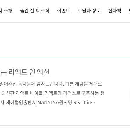
서 소개
출간 전 책 소식
이벤트
오탈자 정보
전자책
는 리액트 인 액션
간 읽어주신 독자들께 감사드립니다. 기본 개념을 제대로
 최신판 리액트 바이블!리액트와 리덕스로 구축하는 생
사 제이펍원출판사 MANNING원서명 React in
1617293856)저자명 마크 티에렌스 토마스역자명 장현희출판
쪽시리즈 (없음)판 형 188*245*19.5제 본 무선(soft