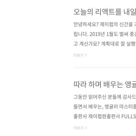
cover)정 가 28,000원ISBN 
바스크립트 / 리액트 네이티브 
오늘의 리액트를 내일
매 사이트(가나다순)[강컴] [교보문
안녕하세요? 제이펍의 신간을 기
립니다. 2019년 1월도 벌써
고 계신가요? 계획대로 잘 실행
벌써 계획을 접으신 분들도 있을
더보기
미 대세 라이브러리로 자리 잡았
예상되는 '리액트'에 관련된 도
상당히 무거워 보이는 옷을 입은
따라 하며 배우는 앵
보물단지들을 숨겨둔 것 같은 느
그동안 읽어주신 분들께 감사드
트 소개리액트를 살펴..
들면서 배우는, 앵귤러 마스터를
출판사 제이펍원출판사 FULLSTACK
Angular 5(원서 ISBN: 97
더보기
너, 칼로스 타보다역자명 배장열출