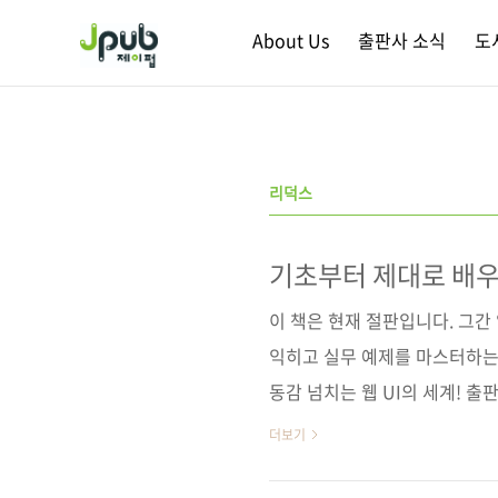
본문 바로가기
About Us
출판사 소식
도
리덕스
기초부터 제대로 배우
이 책은 현재 절판입니다. 그
익히고 실무 예제를 마스터하는
동감 넘치는 웹 UI의 세계! 출판
Action(원서 ISBN: 978
더보기
일 2019년 1월 25일페이지 396