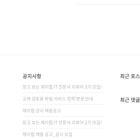
형(188*245*30)제 본 무선(soft
(93000)키워드 앵귤러 / 타
분야 프로그래밍 / 자바스크립트 
공지사항
최근 포
믿고 보는 제이펍 IT 전문서 리뷰어 3기 모집!
교재 검토용 파일 서비스 정책 변경 안내
최근 댓글
제이펍 상시 채용공고
믿고 보는 제이펍 IT 전문서 리뷰어 2기 모집!
제이펍 채용 공고_상시 모집