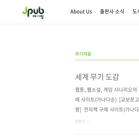
본문 바로가기
About Us
출판사 소식
도
무기자료
세계 무기 도감
웹툰, 웹소설, 게임 시나리오의
매 사이트(가나다순) [교보문고]
팡] 전자책 구매 사이트(가나다순
사 출판사 제이펍저작권사 笠倉出
더보기
ラゴン武装店倉庫の武器目録 (97