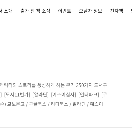
서 소개
출간 전 책 소식
이벤트
오탈자 정보
전자책
 캐릭터와 스토리를 풍성하게 하는 무기 350가지 도서구
 [도서11번가] [알라딘] [예스이십사] [인터파크] [쿠
) 교보문고 / 구글북스 / 리디북스 / 알라딘 / 예스이십
版社 KASAKURA PUBLISHING원서명 火吹きド
84773089035)도서명 세계 무기 도감부제목 웹