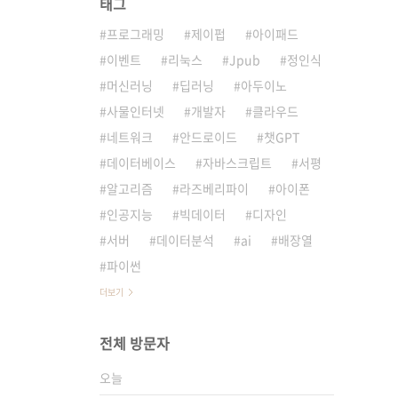
태그
프로그래밍
제이펍
아이패드
이벤트
리눅스
Jpub
정인식
머신러닝
딥러닝
아두이노
사물인터넷
개발자
클라우드
네트워크
안드로이드
챗GPT
데이터베이스
자바스크립트
서평
알고리즘
라즈베리파이
아이폰
인공지능
빅데이터
디자인
서버
데이터분석
ai
배장열
파이썬
더보기
전체 방문자
오늘