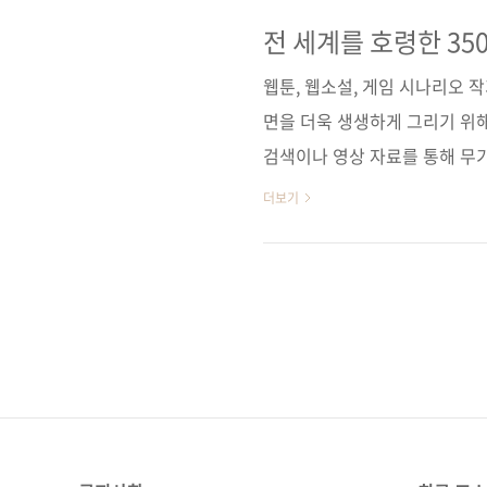
툰, 웹소설, 게임 시나리오의 
상무구연구회옮긴이 구수영감수자
전 세계를 호령한 35
14일페이지 284쪽판 형 신국판변형(
웹툰, 웹소설, 게임 시나리오 
면을 더욱 생생하게 그리기 위
검색이나 영상 자료를 통해 무
만, 막상 스토리에 구체적으로
더보기
에 그쳐 창작에 필요한 디테일
장에서의 활용법 등 이야기 속에
들고, 이런 세부적인 정보가 
요. 정보의 부족은 독자들에게
으로 느껴지면 독자들은 이야기