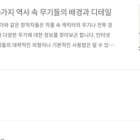
캐릭터와 스토리를 풍성하게 하는 무기 350가지지은이 환
 (없음)시리즈 창작자의 작업실출판일 2024년 10월
0가지 역사 속 무기들의 배경과 디테일
152*215*14.3)제 본 무선(soft cove..
작가와 같은 창작자들은 작품 속 캐릭터의 무기나 전투 장
해 다양한 무기에 대한 정보를 찾아보곤 합니다. 인터넷
기들의 대략적인 외형이나 기본적인 사용법은 알 수 있지
 적용하려고 하면 세부 정보가 부족하거나, 단순한 정보
을 채우기 어렵습니다. 무기의 정확한 제원이나 실제 전
 구체적으로 녹여낼 수 있는 깊이 있는 정보는 찾기 힘
부족하면 창작자는 사실적인 묘사에 어려움을 겪게 되지
도 영향을 미칩니다. 전투 장면이 단순하거나 비현실적
의 몰입도가 떨어지게..