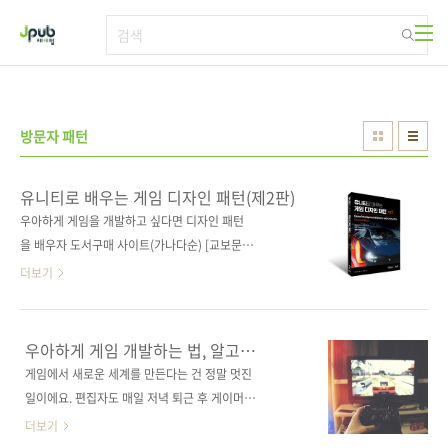
본문 바로가기
방문자 패턴
유니티로 배우는 게임 디자인 패턴(제2판)
우아하게 게임을 개발하고 싶다면 디자인 패턴
을 배우자 도서구매 사이트(가나다순) [교보문
고] [도서11번가] [알라딘] [예스이십사] [인터파
더보기
크] [쿠팡] 전자책 구매 사이트(가나다순) 교보문
고 / 구글북스 / 리디북스 / 알라딘 / 예스이십사
출판사 제이펍 저작권사 Packt Publishing 원
우아하게 게임 개발하는 법, 알고
서명 Game Development Patterns with
계시나요?
게임에서 새로운 세계를 만든다는 건 정말 멋진
Unity 2021, 2nd Edition (ISBN
일이에요. 편집자도 매일 저녁 퇴근 후 게이머로
9781800200814) 도서명 유니티로 배우는 게
서 새로운 세계를 즐긴답니다. 게임을 켜면 마감
더보기
임 디자인 패턴(제2판) 부제 소프트웨어 디자인
이 얼마 안 남았다는 압박과 현실은 날아가 버리