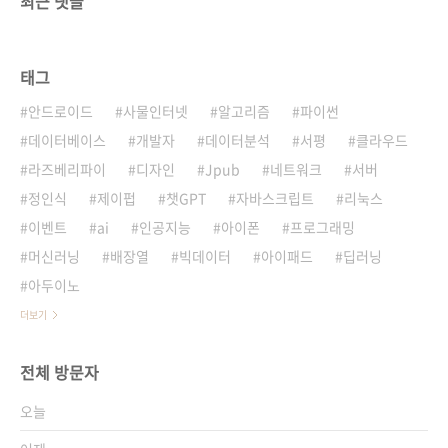
최근 댓글
태그
안드로이드
사물인터넷
알고리즘
파이썬
데이터베이스
개발자
데이터분석
서평
클라우드
라즈베리파이
디자인
Jpub
네트워크
서버
정인식
제이펍
챗GPT
자바스크립트
리눅스
이벤트
ai
인공지능
아이폰
프로그래밍
머신러닝
배장열
빅데이터
아이패드
딥러닝
아두이노
더보기
전체 방문자
오늘