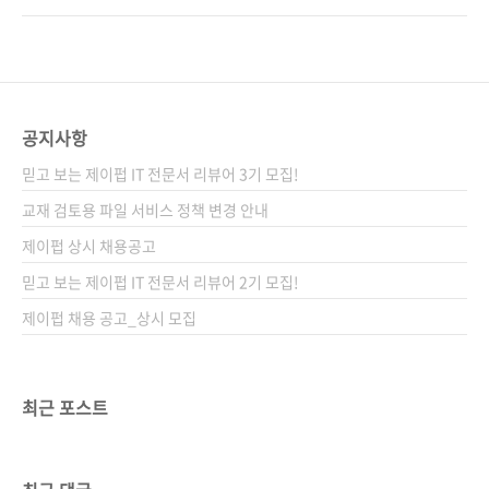
패턴과 모범 사례로 익히는 실용적 게임 개발법
고, 오로지 저 자신과 게임 캐릭터만 남습니다.
지은이 데이비드 바론 옮긴이 구진수 감수자 (없
이런 게임을 만들고 계신 여러분, 정말 멋져요!
음) 시리즈 (없음) 출판일 2022. 10. 31 페이지
게임 중의 게임, 레이싱 게임 하지만, 게임을 만
216쪽 판 형 46배판변형(188*245*1..
들다 보면 힘들어지는 순간이 오기 마련이에요.
열심히 코드를 짰는데 과거에 썼던 코드가 이해
공지사항
되지 않거나, 항상 같은 패턴만 도돌이표처럼 반
믿고 보는 제이펍 IT 전문서 리뷰어 3기 모집!
복하는 것이 싫증 날 수도 있겠죠. 포기하면 안
돼요! 미래의 나, 혹은 동료를 위해 가독성 좋고
교재 검토용 파일 서비스 정책 변경 안내
깔끔하면서 효율적인 코드를 만들고 싶으신가
제이펍 상시 채용공고
요? 필요한 곳에 적절한 패턴을 사용하고 싶으신
믿고 보는 제이펍 IT 전문서 리뷰어 2기 모집!
가요? 그런 여러분을 위해 게임 디자인 패턴 책
을 준비했습..
제이펍 채용 공고_상시 모집
최근 포스트