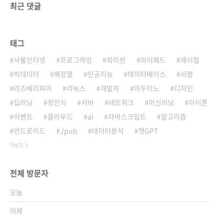
최근 댓글
태그
사물인터넷
프로그래밍
파이썬
아이패드
제이펍
빅데이터
배장열
인공지능
데이터베이스
서평
라즈베리파이
리눅스
개발자
아두이노
디자인
딥러닝
정인식
서버
네트워크
머신러닝
아이폰
이벤트
클라우드
ai
자바스크립트
알고리즘
안드로이드
Jpub
데이터분석
챗GPT
더보기
전체 방문자
오늘
어제