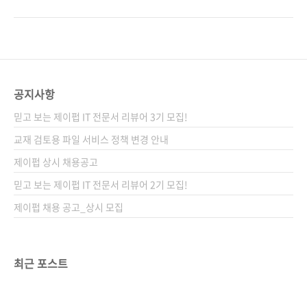
리 호위, 데이비드 R. 캐리, 퍼하드 미스트리, 다
민 님의 번역 후기에 보면 다음과 같이 기술하고
나 샤 역자명 김성민 시리즈 없음 출판일 2014
있습니다. 일반인에게는 이종 컴퓨팅
년 5월 16일 페이지 388쪽 판 형 4X6배판 변형
(Heterogeneous Computing)이라는 분야가
(188*245) 제 본 무선(soft cover) 정 가
생소할 수 있지만, 데스크톱과 서버 업계에서 이
28,000원 ISBN 978-89..
용어가 등장한 것은 십수 년 전으로 꽤 오래됐다.
이종 컴퓨팅 환경에서 가장 중요한 컴포넌트는
공지사항
GPU다. 기존의 GPU가 단지 그래픽 처리를 위
믿고 보는 제이펍 IT 전문서 리뷰어 3기 모집!
한 목적으로만 사용됐다면, 이종 컴퓨팅에서의
GPU는 본연의 목적 외에 CPU와 같이 연산 유
교재 검토용 파일 서비스 정책 변경 안내
닛(computing unit)으로 사용된다. 이러한 이
제이펍 상시 채용공고
종 컴퓨팅 기술을 통해 과거 슈퍼컴퓨터로나 가
믿고 보는 제이펍 IT 전문서 리뷰어 2기 모집!
능했던 날씨 및 태풍 예측과 관..
제이펍 채용 공고_상시 모집
최근 포스트