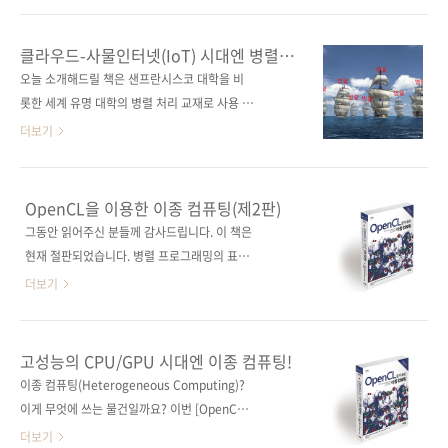
Modern C++(원서 ISBN: 없음)저자명 라이너
샌프란시스코 대학을 비롯한 세계 유명 대학 교
그림역자명 배장열출판일 2018년 8월 6일페이
재로 선정! 출판사 제이펍원출판사 Morgan
클라우드-사물인터넷(IoT) 시대엔 병렬
지 316쪽시리즈 (없음)판 형 (188*245*16)제
Kaufmann원서명 An Introduction to
프로그래밍이 대세!
오늘 소개해드릴 책은 샌프란시스코 대학을 비
본 무선(soft cover)정 가 25,000원ISBN 979-
Parallel Programming(원서 ISBN:
롯한 세계 유명 대학의 병렬 처리 교재로 사용 중
1..
9780123742605)저자명 피터 파체코(Peter
인 책으로서 병렬 프로그래밍의 교과서라 불려
더보기
Pacheco)역자명 김성민출판일 2015년 2월 26
도 손색이 없는 서적입니다. 샌프란시스코 대학
일페이지 512쪽시리즈 (없음)판 형
에서는 컴퓨터과학 전공 학생들이 '컴퓨터 사이
(188*245*25)제 본 무선(soft cover)정 가
언스' 강의를 수강한 후 이 책을 사용하는 수업을
OpenCL을 이용한 이종 컴퓨팅(제2판)
30,000원ISBN 979-11-85890-15-9 (93000)
의무적으로 들어야 한다고 합니다. 가능한 일찍
그동안 읽어주신 분들께 감사드립니다. 이 책은
키워드 MPI, Pthreads, OpenMP..
병렬 프로그래밍을 배워야 멀티 코어가 주축이
현재 절판되었습니다. 병렬 프로그래밍의 표준,
된 최신 실무 환경에서 최고의 성능을 이끌어내
OpenCL 교과서! OpenCL 프레임워크를 이용
더보기
는 프로그래밍을 할 수 있을 거라면서요. 《입문
하여 흥미롭고 유용한 애플리케이션을 개발하
자를 위한 병렬 프로그래밍(An Introduction
자! 출판사 제이펍 원출판사 Morgan
to Parallel Programming)》은 프로그래밍
Kaufmann 원서명 Heterogeneous
고성능의 CPU/GPU 시대엔 이종 컴퓨팅!
을 공부하는 학생이나 실무자에 상관없이 병렬
Computing with OpenCL, Second Edition:
이종 컴퓨팅(Heterogeneous Computing)?
의 개념부터 병렬 하드웨어, 그리고 병렬 하드웨
Revised OpenCL 1.2 Edition(원서 ISBN:
이게 무엇에 쓰는 물건일까요? 이번 [OpenCL
어를 활용한 병렬 소프트웨어를 제대로 학습할
9780124058941) 저자명 베네딕트 R. 개스터,
을 이용한 이종 컴퓨팅(제2판)]을 번역하신 김성
더보기
수 있도록..