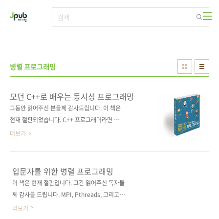
본문 바로가기
병렬 프로그래밍
모던 C++로 배우는 동시성 프로그래밍
그동안 읽어주신 분들께 감사드립니다. 이 책은
현재 절판되었습니다. C++ 프로그래머라면 반
드시 알아야 할 동시성의 모든 것!C++ 동시성 프
더보기
로그래밍을 마스터할 수 있는 실용적 안내서! 도
서구매 사이트(가나다순)[강컴] [교보문고] [도
서11번가] [반디앤루니스] [알라딘] [예스이십
입문자를 위한 병렬 프로그래밍
사] [인터파크] 전자책 구매 사이트(가나다순)[교
이 책은 현재 절판입니다. 그간 읽어주신 독자들
보문고] [구글북스] [리디북스] [알라딘] [예스이
께 감사를 드립니다. MPI, Pthreads, 그리고
십사] [인터파크] 출판사 제이펍원출판사
OpenMP를 이용한 병렬 프로그래밍 가이드!효
더보기
Rainer Grimm원서명 Concurrency with
율적 병렬 프로그래밍에 관한 완벽한 튜토리얼!