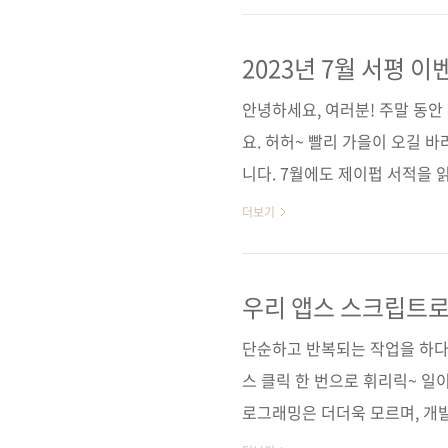
제안서에 무엇을 담아야 하는지
경쟁입찰의 세계는 치열하고, 
2023년 7월 서평 이
사업을 맡기실 수 있으신가요? 
안녕하세요, 여러분! 주말 동
해 봅시다. 제안서에는 무엇을 
요. 허허~ 빨리 가을이 오길 
니다. 7월에도 제이펍 서적을
드려요. 당첨자는 최O수 님, 
더보기
서평 - 합격의기운 님 러브드 
트 담당자 드림
우리 앱스 스크립트로
단순하고 반복되는 작업을 하다 
스 클릭 한 번으로 휘리릭~ 일이
로그래밍은 더더욱 모르며, 개발
니다. 만약 무료로 사용할 수 