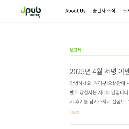
본문 바로가기
About Us
출판사 소식
도
보고서
2025년 4월 서평 이
안녕하세요, 여러분!오랜만에 서
벤트 당첨자는 서O아 님입니다!
서 후기를 남겨주셔서 진심으로
을 넘어, 직장 생활의 언어와 
더보기
책을 도구 삼아 ‘일머리’와 ‘문