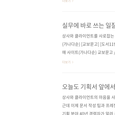
더보기
요? 업무 자동화는 꿈이 아닙니
글 워크스페이스라는 온라인 협업
라이브 등 아주 다양하죠. 앱스
실무에 바로 쓰는 일
구글 워크스페이스 애플리케이션
상사와 클라이언트를 사로잡는 
넷만 연결된다면 다른 프로그..
(가나다순) [교보문고] [도서11
매 사이트(가나다순) 교보문고 /
이펍 저작권사 Nippon Jit
더보기
「企画書とプレゼン」実践講座 (9
의 기획서 작성법 부제목 상사
션 노하우 지은이 스도 료(須藤
오늘도 기획서 앞에서
위해
출판일 2022. 11. 1 페이지 32
상사와 클라이언트의 마음을 사
근데 이제 문서 작성 팁과 프레
기획 분야 40년 경력자가 알려