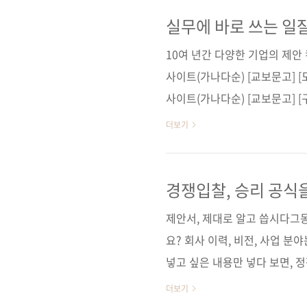
사고 수준을 증명하는 도구가 되
실무에 바로 쓰는 일잘러의 보
실무에 바로 쓰는 일
10여 년간 다양한 기업의 제
사이트(가나다순) [교보문고] [
사이트(가나다순) [교보문고] [
펍도서명 실무에 바로 쓰는 
더보기
지 치열한 경쟁에서 승리하기 
판일 2024년 11월 29일페이지 
(soft cover)정 가 16,800원
경쟁입찰, 승리 공식
찰, 프레젠테이션, B2B, 조달청
제안서, 제대로 알고 씁시다그
요? 회사 이력, 비전, 사업 
넣고 싶은 내용만 넣다 보면, 
에 실패하는 상황을 반복하게 될
더보기
요한 이벤트입니다. 실패가 당연