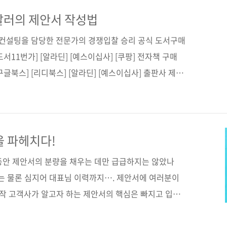
었다는 인상 깊은 서평, 함께 읽어보실까요?- 서O아 님
고서 작성법 서평감사합니다.
잘러의 제안서 작성법
안 컨설팅을 담당한 전문가의 경쟁입찰 승리 공식 도서구매
도서11번가] [알라딘] [예스이십사] [쿠팡] 전자책 구매
구글북스] [리디북스] [알라딘] [예스이십사] 출판사 제이
일잘러의 제안서 작성법부제목 제안서부터 프레젠테이션까
위한 실전 가이드지은이 박서윤시리즈 일잘러 시리즈출
184쪽판 형 신국판변형(152*215*11.4)제 본 무선
ISBN 979-11-93926-77-2(13000)키워드 제안서, 경쟁입
을 파헤치다!
, 제안요청서, 기획서,..
동안 제안서의 분량을 채우는 데만 급급하지는 않았나
분야는 물론 심지어 대표님 이력까지…. 제안서에 여러분이
정작 고객사가 알고자 하는 제안서의 핵심은 빠지고 입찰
 텐데요, 경쟁입찰은 회사의 한 해 농사를 결정하는 중
해서는 안 되겠죠. 하지만 제안서 담당자를 만나 보면,