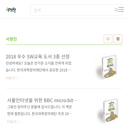
본문 바로가기
서영진
2018 우수 SW교육 도서 3종 선정
안녕하세요? 오늘은 반가운 소식을 전하게 되었
습니다. 한국과학창의재단에서 공모한 2018 우
수 SW교육 도서 공모전에서 제이펍의 도서 3종
더보기
이 선정되었습니다. 2016년 6월 1일(초판일 기
준) 이후 2018년 8월까지 국내에서 출간된 소프
트웨어(SW)교육 관련 도서를 대상으로 하였고,
사물인터넷을 위한 BBC micro:bit
최종 선정 50종 중 아래의 제이펍 도서 3종이 포
프로그래밍 with 자바스크립트 블록
그동안 읽어주신 분들께 감사드립니다. 이 책은
에디터
함되었습니다. 좋은 콘텐츠를 제공해 주신 세 분
현재 절판입니다. 한국과학창의재단 주관 2018
의 저자에게 감사드립니다. 더불어 이 책들이 우
우수 SW교육 도서 선정! 사물인터넷 코딩 교육
더보기
리나라 소프트웨어 교육에 작은 도움이 되기를
을 위한 최적의 오픈 소스 플랫폼, BBC