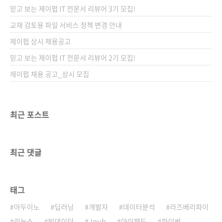
터넷 시대를 맞이하여 핵심 운영체제로 떠오르
믿고 보는 제이펍 IT 전문서 리뷰어 3기 모집!
고 있는 리눅스 프로그래밍 서적입니다. 리눅스
를 소개하고 다루는 책은 지금도 차고 넘칩니다
교재 검토용 파일 서비스 정책 변경 안내
만, 사물인터넷의 개념을 오픈 하드웨어인 라즈
제이펍 상시 채용공고
베리 파이와 접목하여 리눅스(정확히는 임베디
믿고 보는 제이펍 IT 전문서 리뷰어 2기 모집!
드 리눅스) 프로그래밍을 쉽고, 재미있게 배울 수
있다는..
제이펍 채용 공고_상시 모집
최근 포스트
최근 댓글
태그
아두이노
딥러닝
개발자
데이터분석
라즈베리파이
리눅스
빅데이터
Jpub
아이패드
파이썬