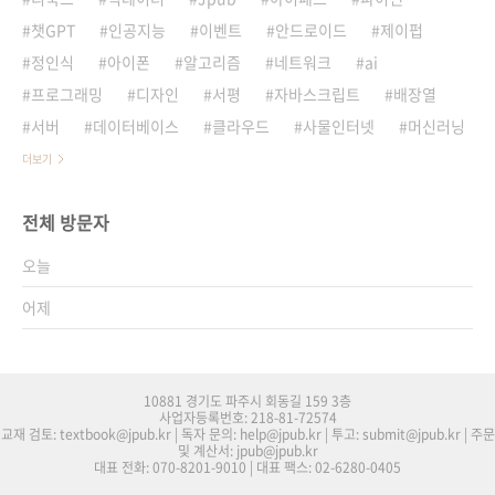
챗GPT
인공지능
이벤트
안드로이드
제이펍
정인식
아이폰
알고리즘
네트워크
ai
프로그래밍
디자인
서평
자바스크립트
배장열
서버
데이터베이스
클라우드
사물인터넷
머신러닝
더보기
전체 방문자
오늘
어제
10881 경기도 파주시 회동길 159 3층
사업자등록번호: 218-81-72574
교재 검토: textbook@jpub.kr | 독자 문의: help@jpub.kr | 투고: submit@jpub.kr | 주문
및 계산서: jpub@jpub.kr
대표 전화: 070-8201-9010 | 대표 팩스: 02-6280-0405