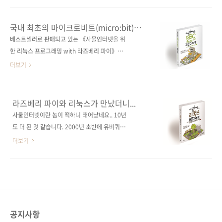
바랍니다. 사물인터넷을 위한 BBC micro:bit
micro:bit! 기본적인 코딩 방법부터 사물인터넷
프로그래밍(서영진 저) 송쌤의 엔트리 코딩 학교
을 위한 하드웨어 개발까지! 출판사 제이펍 지은
국내 최초의 마이크로비트(micro:bit)
(송상수 저) 쿠카의 코딩 크래프트(최성권 저)
이 서영진 출판일 2017년 9월 21일 페이지 432
서적!
베스트셀러로 판매되고 있는 《사물인터넷을 위
쪽 판 형 46배판변형(188*245*19) 제 본 무선
한 리눅스 프로그래밍 with 라즈베리 파이》의
(soft cover) 정 가 28,000원 ISBN 979-11-
저자 서영진 님이 이번에는 BBC micro:bit로
더보기
85890-95-1 (93000) 키워드 마이크로비트 /
다양한 예제를 다루는 책을 집필하셨습니다. 일
사물인터넷 / IoT / 코딩 / 자바스크립트 블록 에
정이 좀 급하게 이뤄지는 바람에 출간 안내 소식
디터 분 야 하드웨어 / 코딩 교육 관련 사이트 ■
이 좀 늦어졌네요. ㅠㅠ 책은 이달 21일(목)에 출
라즈베리 파이와 리눅스가 만났더니...
micro:bit 공식 페이지 ■ 저자 운영 A/S 카페
간될 예정입니다. 마이크로비트의 개발환경이
사물인터넷이란 놈이 떡하니 태어났네요.. 10년
관련 포스트 ■ 2017/09/18..
터치 디벨로프 기반에서 블록 에디터 기반으로
도 더 된 것 같습니다. 2000년 초반에 유비쿼터
변경되는 바람에 책 전체를 수정할 수밖에 없었
스(Ubiquitous)란 말이 유행병처럼 번진 적이
더보기
고, 그래서 애초 계획보다 좀 늦어지게 되었습니
있었죠. '유비쿼터스'가 들어간 책도 우후죽순으
다만 최신 환경을 다룰 수 있게 되어 다행으로 여
로 쏟아졌었고요.언제, 어디서나 자유롭게 네트
기고 있습니다. ^^; ■ BBC micro:bit란?BBC
워크에 접속할 수 있는 시대를 뜻하는 말인데, 지
micro:bit는 4*5cm 크기의 코딩 교육용 미니
금 생각해보면 그 개념이 좀 더 구체화된 게 사물
보드입니다. 영국 국영방송국인 BBC 주도하에
인터넷(IoT) 혹은 만물인터넷(EoT)이 아닐까 하
삼성전자, 마이크로소프트, ARM,..
는 생각이 듭니다. 오늘 소개해드릴 책은 사물인
공지사항